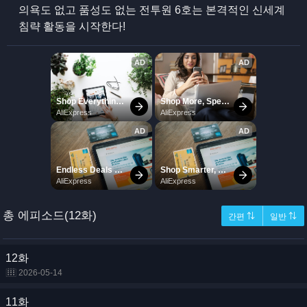
의욕도 없고 품성도 없는 전투원 6호는 본격적인 신세계
침략 활동을 시작한다!
총 에피소드(12화)
간편 ⇅
일반 ⇅
12화
2026-05-14
11화