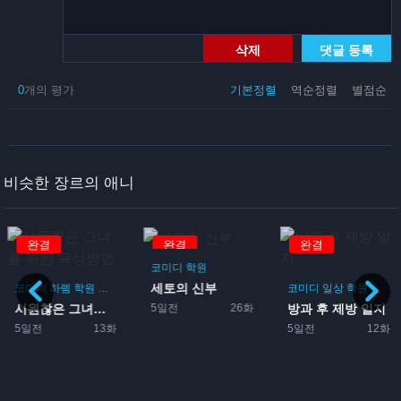
삭제
댓글 등록
0
개의 평가
기본정렬
역순정렬
별점순
비슷한 장르의 애니
완결
완결
완결
코미디
학원
세토의 신부
코미디
하렘
학원
로맨스
게임
코미디
일상
학원
드라
5일전
26화
시원찮은 그녀를 위한 육성방...
방과 후 제방 일지
게임
5일전
13화
5일전
12화