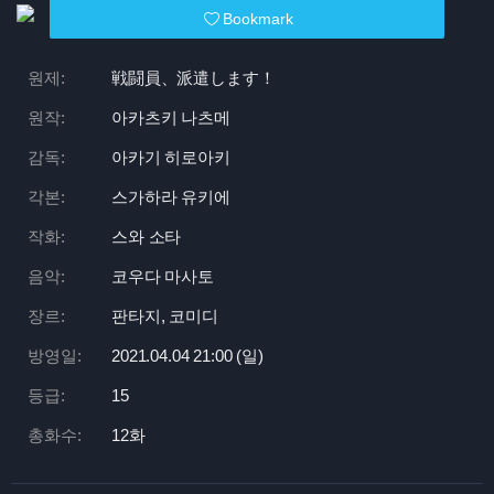
Bookmark
원제:
戦闘員、派遣します！
원작:
아카츠키 나츠메
감독:
아카기 히로아키
각본:
스가하라 유키에
작화:
스와 소타
음악:
코우다 마사토
장르:
판타지, 코미디
방영일:
2021.04.04 21:
00 (일)
등급:
15
총화수:
12화