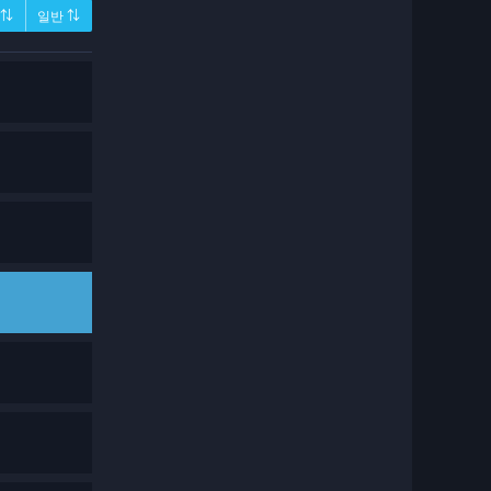
 ⇅
일반 ⇅