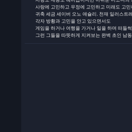
사랑에 고민하고 우정에 고민하고 미래도 고민하
귀축 세금 세이버 오노 애슐리. 천재 일러스트
각자 방황과 고민을 안고 있으면서도
게임을 하거나 여행을 가거나 일을 하며 떠들썩
그런 그들을 따뜻하게 지켜보는 완벽 초인 남