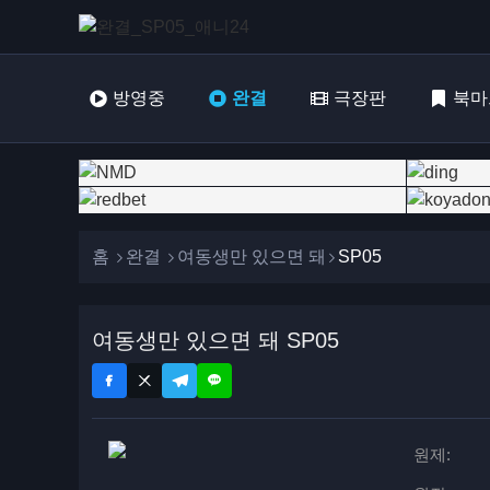
방영중
완결
극장판
북마
홈
완결
여동생만 있으면 돼
SP05
여동생만 있으면 돼 SP05
원제: