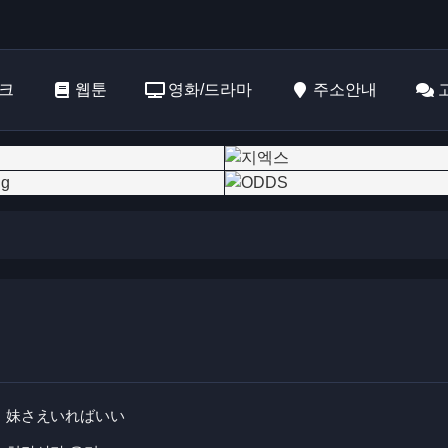
크
웹툰
영화/드라마
주소안내
妹さえいればいい