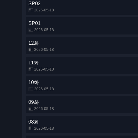
SP02
2026-05-18
SP01
2026-05-18
12화
2026-05-18
11화
2026-05-18
10화
2026-05-18
09화
2026-05-18
08화
2026-05-18