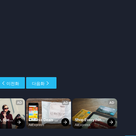
이전화
다음화