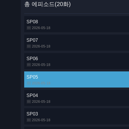
총 에피소드(20화)
SP08
2026-05-18
SP07
2026-05-18
SP06
2026-05-18
SP05
2026-05-18
SP04
2026-05-18
SP03
2026-05-18