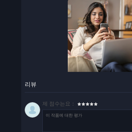
리뷰
제 점수는요：