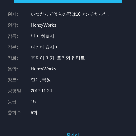
원제:
いつだって僕らの恋は10センチだった。
원작:
HoneyWorks
감독:
난바 히토시
각본:
나리타 요시미
작화:
후지이 마키, 토키와 켄타로
음악:
HoneyWorks
장르:
연애, 학원
방영일:
2017.11.24
등급:
15
총화수:
6화
줄거리