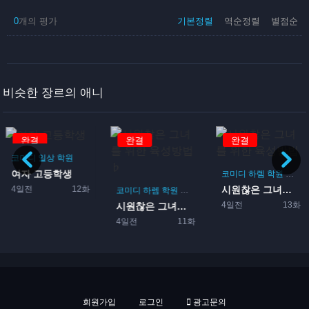
0
개의 평가
기본정렬
역순정렬
별점순
비슷한 장르의 애니
완결
완결
완결
코미디
일상
학원
여자 고등학생
코미디
하렘
학원
로맨
4일전
12화
시원찮은 그녀를 위한 육성방...
코미디
하렘
학원
로맨스
게임
4일전
13화
시원찮은 그녀를 위한 육성방...
4일전
11화
회원가입
로그인
광고문의