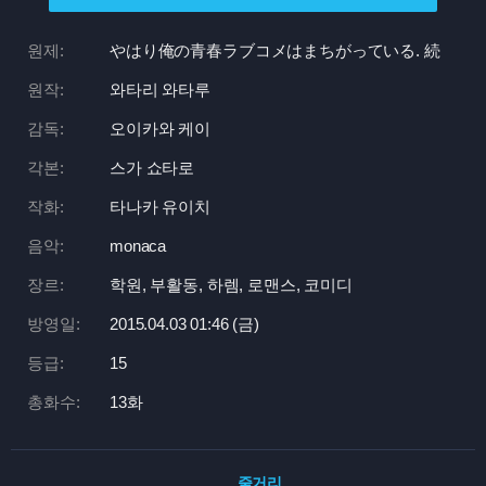
원제:
やはり俺の青春ラブコメはまちがっている. 続
원작:
와타리 와타루
감독:
오이카와 케이
각본:
스가 쇼타로
작화:
타나카 유이치
음악:
monaca
장르:
학원, 부활동, 하렘, 로맨스, 코미디
방영일:
2015.04.03 01:
46 (금)
등급:
15
총화수:
13화
줄거리