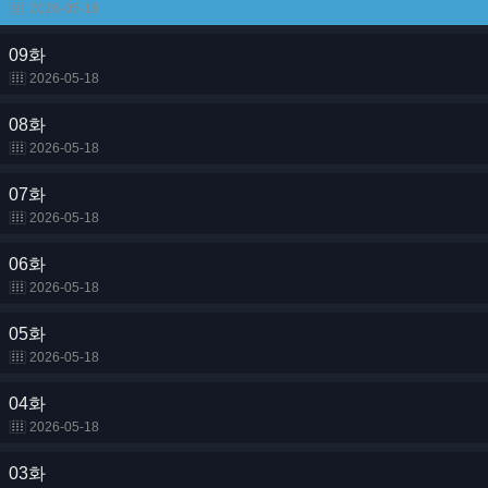
2026-05-18
09화
2026-05-18
08화
2026-05-18
07화
2026-05-18
06화
2026-05-18
05화
2026-05-18
04화
2026-05-18
03화