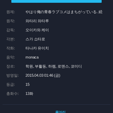
원제:
やはり俺の青春ラブコメはまちがっている. 続
원작:
와타리 와타루
감독:
오이카와 케이
각본:
스가 쇼타로
작화:
타나카 유이치
음악:
monaca
장르:
학원, 부활동, 하렘, 로맨스, 코미디
방영일:
2015.04.03 01:
46 (금)
등급:
15
총화수:
13화
줄거리