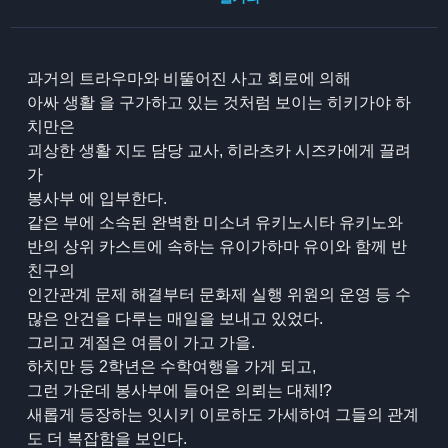
과거의 트라우마와 비뚤어진 사고 회로에 의해
아싸 생활 을 구가하고 있는 것처럼 보이는 히키가야 하
치만은
괴상한 생활 지도 담당 교사, 히라츠카 시즈카에게 끌려
가
봉사부 에 입부한다.
같은 부에 소속된 완벽한 미소녀 유키노시타 유키노와
반의 상위 카스트에 속하는 유이가하마 유이와 함께 반
친구의
인간관계 문제 해결부터 문화제 실행 위원의 운영 등 수
많은 안건을 다루는 매일을 보내고 있었다.
그리고 계절은 여름이 가고 가을.
하치만 등 2학년은 수학여행을 가게 되고,
그런 가운데 봉사부에 들어온 의뢰는 대체!?
새롭게 등장하는 잇시키 이로하도 가세하여 그들의 관계
도 더 복잡함을 보인다.