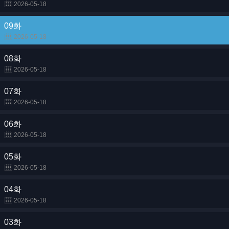
2026-05-18
09화
2026-05-18
08화
2026-05-18
07화
2026-05-18
06화
2026-05-18
05화
2026-05-18
04화
2026-05-18
03화