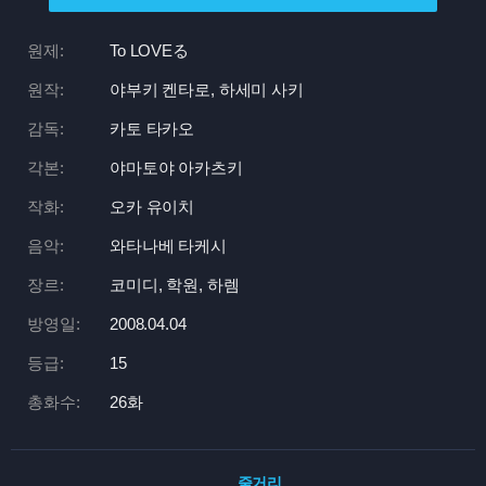
원제:
To LOVEる
원작:
야부키 켄타로, 하세미 사키
감독:
카토 타카오
각본:
야마토야 아카츠키
작화:
오카 유이치
음악:
와타나베 타케시
장르:
코미디, 학원, 하렘
방영일:
2008.04.04
등급:
15
총화수:
26화
줄거리