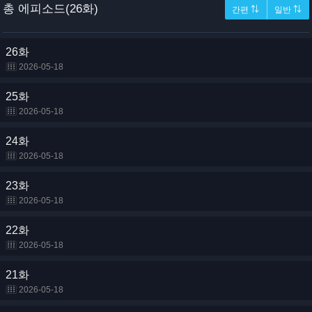
총 에피소드(26화)
간편 ⇅
일반 ⇅
26화
2026-05-18
25화
2026-05-18
24화
2026-05-18
23화
2026-05-18
22화
2026-05-18
21화
2026-05-18