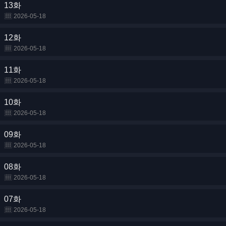
13화
2026-05-18
12화
2026-05-18
11화
2026-05-18
10화
2026-05-18
09화
2026-05-18
08화
2026-05-18
07화
2026-05-18