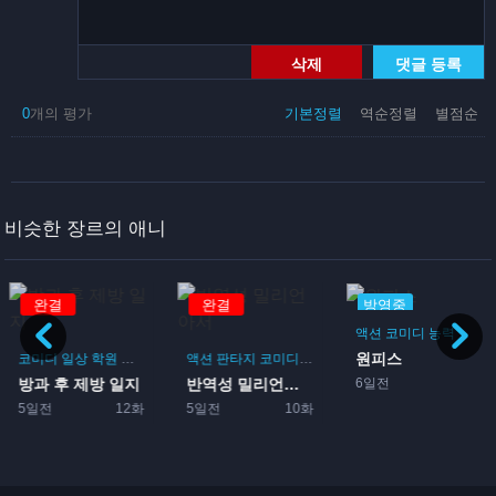
삭제
댓글 등록
0
개의 평가
기본정렬
역순정렬
별점순
비슷한 장르의 애니
완결
완결
방영중
액션
코미디
능력
원피스
코미디
일상
학원
드라마
부활동
액션
판타지
코미디
모험
6일전
방과 후 제방 일지
반역성 밀리언아서
5일전
12화
5일전
10화