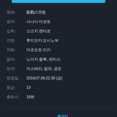
원제:
殺戮の天使
원작:
사나다 마코토
감독:
스즈키 켄타로
각본:
후지오카 요시노부
작화:
마츠모토 미키
음악:
노이지 클록, 란티스
장르:
미스테리, 범죄, 공포
방영일:
2018.07.06 22:
30 (금)
등급:
19
총화수:
16화
줄거리