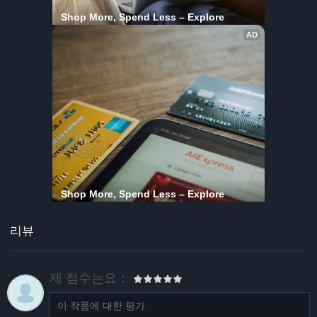
리뷰
제 점수는요：