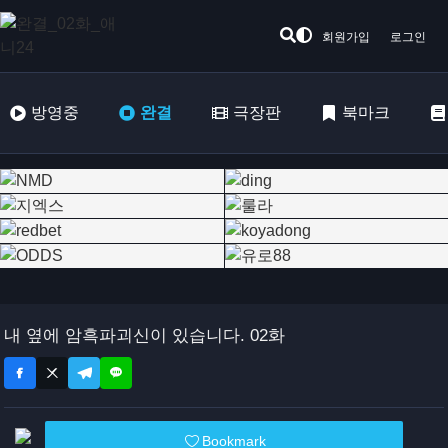
회원가입
로그인
방영중
완결
극장판
북마크
내 옆에 암흑파괴신이 있습니다. 02화
Bookmark