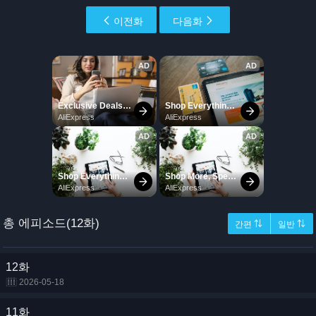
이전화
다음화
총 에피소드(12화)
간편 ⇅
일반 ⇅
12화
2026-05-18
11화