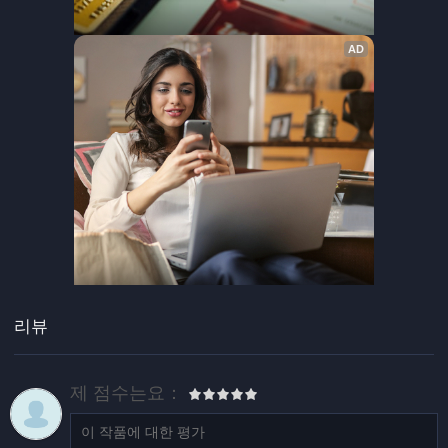
리뷰
제 점수는요：