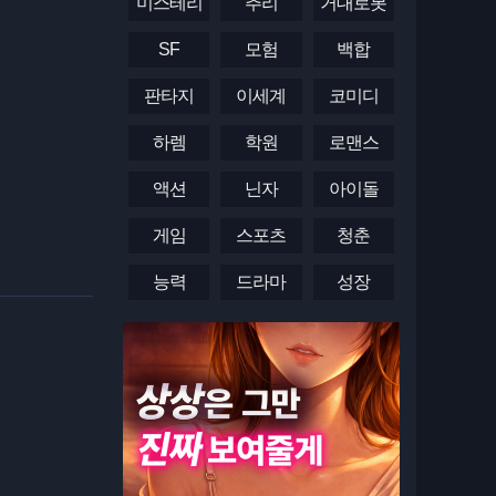
미스테리
추리
거대로봇
SF
모험
백합
판타지
이세계
코미디
하렘
학원
로맨스
액션
닌자
아이돌
게임
스포츠
청춘
능력
드라마
성장