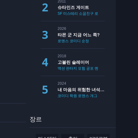
2011
슈타인즈 게이트
SF
미스테리
소꿉친구
로맨스
2026
타몬 군 지금 어느 쪽?
로맨스
코미디
순정
2018
고블린 슬레이어
액션
판타지
모험
공포
멘붕
19
2024
내 마음의 위험한 녀석 2기
코미디
학원
로맨스
개그
장르