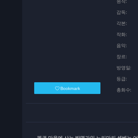
원작:
감독:
각본:
작화:
음악:
장르:
방영일:
등급:
Bookmark
총화수:
펭귄 마을에 사는 발명가인 노리마키 센베는 어