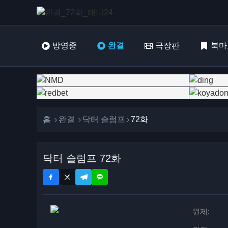
방영중
완결
극장판
북마
홈
완결
닥터 슬럼프
72화
닥터 슬럼프 72화
원제: