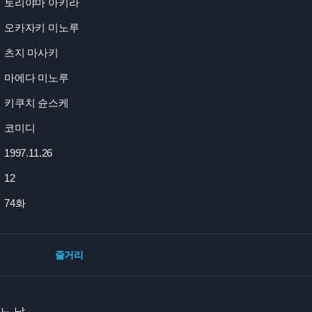
토리야마 아키라
오카자키 미노루
츠지 마사키
마에다 미노루
키쿠치 슌스케
코미디
1997.11.26
12
74화
줄거리
느 날