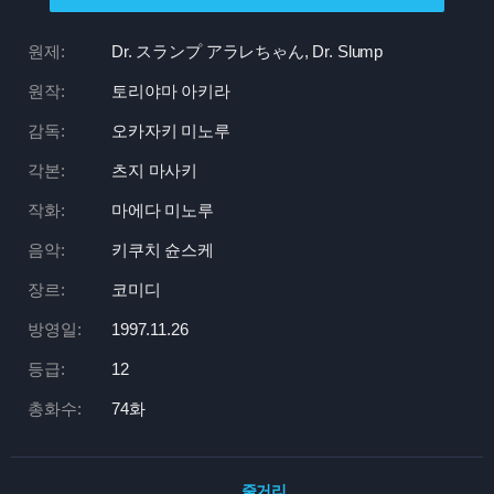
원제:
Dr. スランプ アラレちゃん, Dr. Slump
원작:
토리야마 아키라
감독:
오카자키 미노루
각본:
츠지 마사키
작화:
마에다 미노루
음악:
키쿠치 슌스케
장르:
코미디
방영일:
1997.11.26
등급:
12
총화수:
74화
줄거리