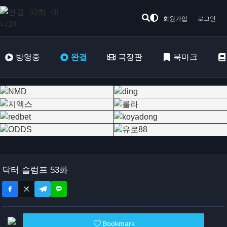
회원가입
로그인
방영중
완결
극장판
북마크
닥터 슬럼프 53화
Bookmark