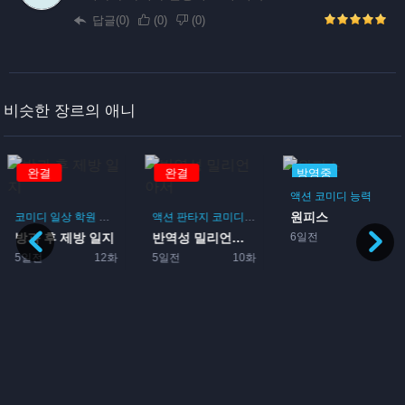
답글(0)
(
0
)
(
0
)
비슷한 장르의 애니
완결
완결
방영중
액션
코미디
능력
원피스
코미디
일상
학원
드라마
부활동
액션
판타지
코미디
모험
6일전
방과 후 제방 일지
반역성 밀리언아서
5일전
12화
5일전
10화