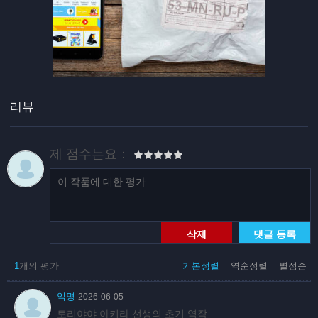
리뷰
제 점수는요：
삭제
댓글 등록
1
개의 평가
기본정렬
역순정렬
별점순
익명
2026-06-05
토리야야 아키라 선생의 초기 역작