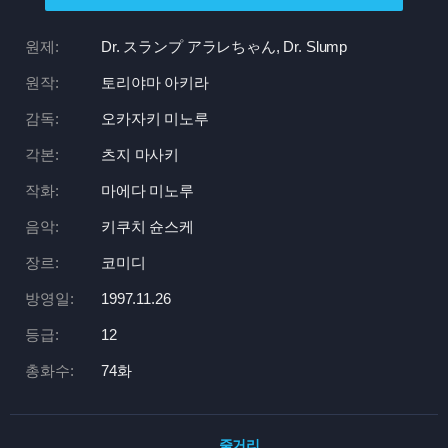
원제:
Dr. スランプ アラレちゃん, Dr. Slump
원작:
토리야마 아키라
감독:
오카자키 미노루
각본:
츠지 마사키
작화:
마에다 미노루
음악:
키쿠치 슌스케
장르:
코미디
방영일:
1997.11.26
등급:
12
총화수:
74화
줄거리