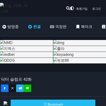
회원가입
로그인
방영중
완결
극장판
북마크
닥터 슬럼프 42화
Bookmark