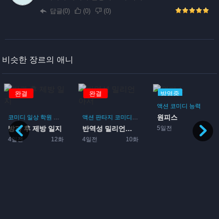
답글(0)
(
0
)
(
0
)
비슷한 장르의 애니
완결
완결
방영중
액션
코미디
능력
원피스
코미디
일상
학원
드라마
부활동
액션
판타지
코미디
모험
5일전
방과 후 제방 일지
반역성 밀리언아서
4일전
12화
4일전
10화