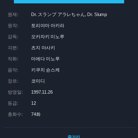
원제:
Dr. スランプ アラレちゃん, Dr. Slump
원작:
토리야마 아키라
감독:
오카자키 미노루
각본:
츠지 마사키
작화:
마에다 미노루
음악:
키쿠치 슌스케
장르:
코미디
방영일:
1997.11.26
등급:
12
총화수:
74화
줄거리