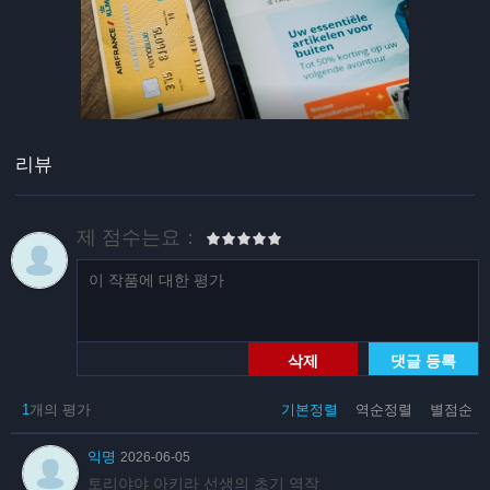
리뷰
제 점수는요：
삭제
댓글 등록
1
개의 평가
기본정렬
역순정렬
별점순
익명
2026-06-05
토리야야 아키라 선생의 초기 역작