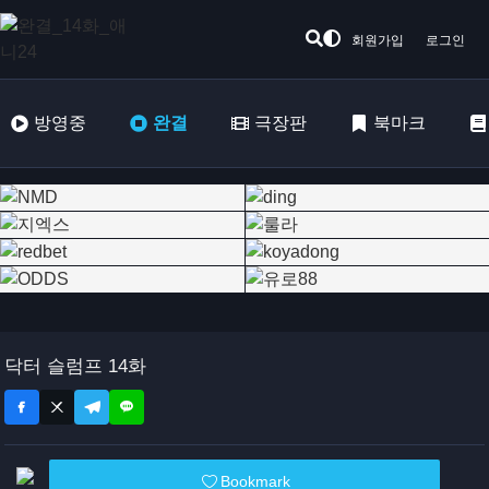
회원가입
로그인
방영중
완결
극장판
북마크
닥터 슬럼프 14화
Bookmark