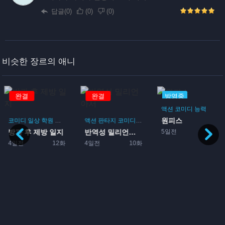
답글(0)
(
0
)
(
0
)
비슷한 장르의 애니
완결
완결
방영중
액션
코미디
능력
원피스
코미디
일상
학원
드라마
부활동
액션
판타지
코미디
모험
5일전
방과 후 제방 일지
반역성 밀리언아서
4일전
12화
4일전
10화