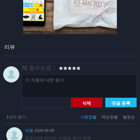
리뷰
제 점수는요：
삭제
댓글 등록
1
개의 평가
기본정렬
역순정렬
별점순
익명
2026-06-05
토리야야 아키라 선생의 초기 역작