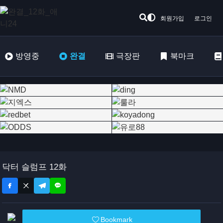
회원가입
로그인
방영중
완결
극장판
북마크
닥터 슬럼프 12화
Bookmark