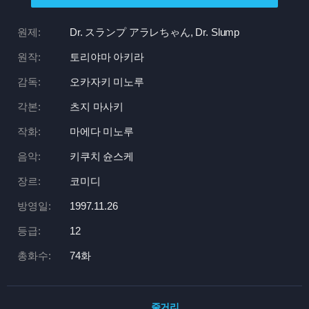
원제:
Dr. スランプ アラレちゃん, Dr. Slump
원작:
토리야마 아키라
감독:
오카자키 미노루
각본:
츠지 마사키
작화:
마에다 미노루
음악:
키쿠치 슌스케
장르:
코미디
방영일:
1997.11.26
등급:
12
총화수:
74화
줄거리