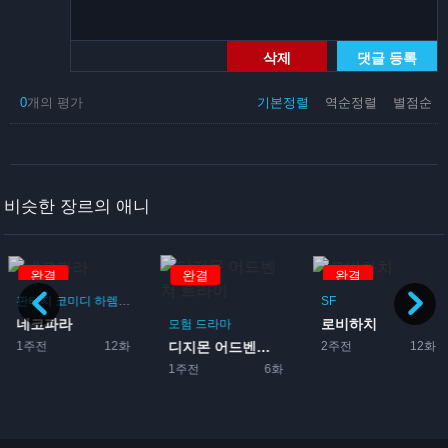
삭제
댓글 등록
0
개의 평가
기본정렬
역순정렬
별점순
비슷한 장르의 애니
완결
완결
완결
판타지
코미디
하렘
드라마
로맨스
SF
네코파라
로비하치
이돌
모험
드라마
1주전
12화
2주전
12화
디지몬 어드벤쳐 트라이
1주전
6화