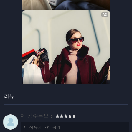
리뷰
제 점수는요：