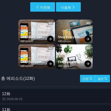
이전화
다음화
총 에피소드(12화)
간편 ⇅
일반 ⇅
12화
2026-06-25
11화