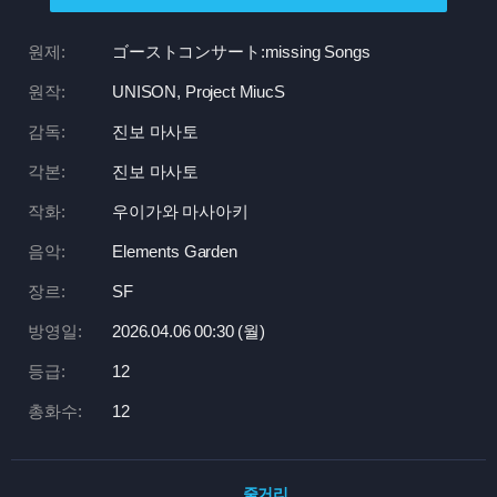
원제:
ゴーストコンサート:
missing Songs
원작:
UNISON, Project MiucS
감독:
진보 마사토
각본:
진보 마사토
작화:
우이가와 마사아키
음악:
Elements Garden
장르:
SF
방영일:
2026.04.06 00:
30 (월)
등급:
12
총화수:
12
줄거리