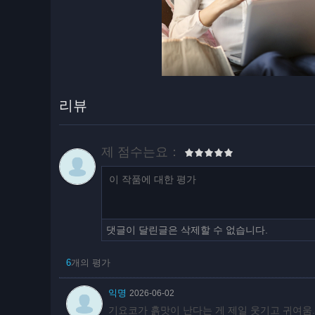
리뷰
제 점수는요：
댓글이 달린글은 삭제할 수 없습니다.
6
개의 평가
익명
2026-06-02
기요코가 흙맛이 난다는 게 제일 웃기고 귀여움..