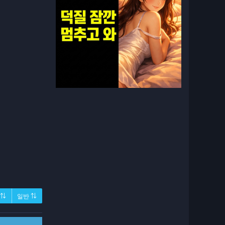
 ⇅
일반 ⇅