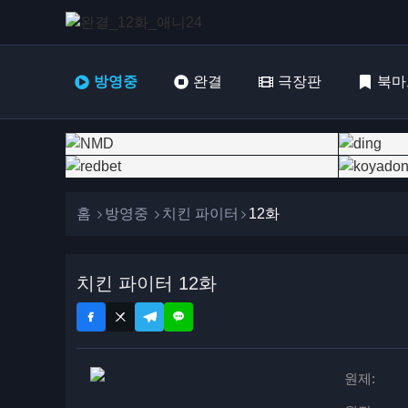
방영중
완결
극장판
북마
홈
방영중
치킨 파이터
12화
치킨 파이터 12화
원제: