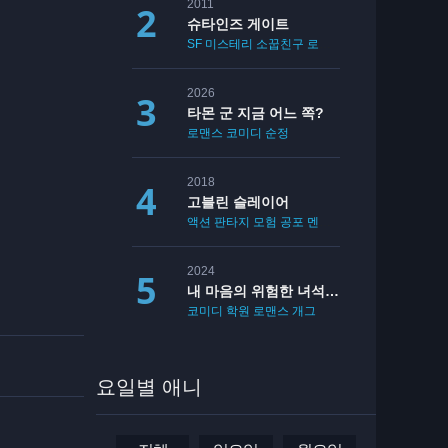
2011
슈타인즈 게이트
SF
미스테리
소꿉친구
로맨스
2026
타몬 군 지금 어느 쪽?
로맨스
코미디
순정
2018
고블린 슬레이어
액션
판타지
모험
공포
멘붕
19
2024
내 마음의 위험한 녀석 2기
코미디
학원
로맨스
개그
요일별 애니