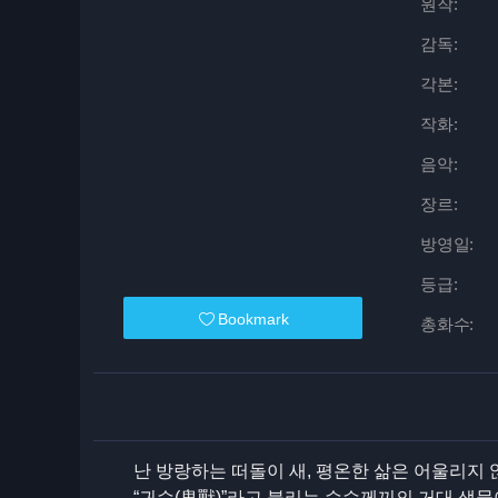
원작:
감독:
각본:
작화:
음악:
장르:
방영일:
등급:
Bookmark
총화수:
난 방랑하는 떠돌이 새, 평온한 삶은 어울리지 
“귀수(鬼獸)”라고 불리는 수수께끼의 거대 생