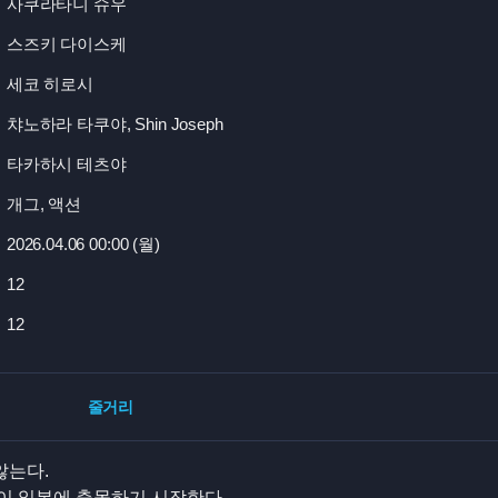
사쿠라타니 슈우
스즈키 다이스케
세코 히로시
챠노하라 타쿠야, Shin Joseph
타카하시 테츠야
개그, 액션
2026.04.06 00:
00 (월)
12
12
줄거리
않는다.
물이 일본에 출몰하기 시작한다.