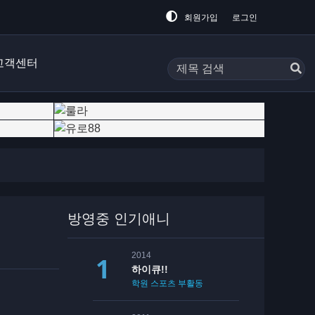
회원가입
로그인
고객센터
방영중 인기애니
2014
하이큐!!
학원
스포츠
부활동