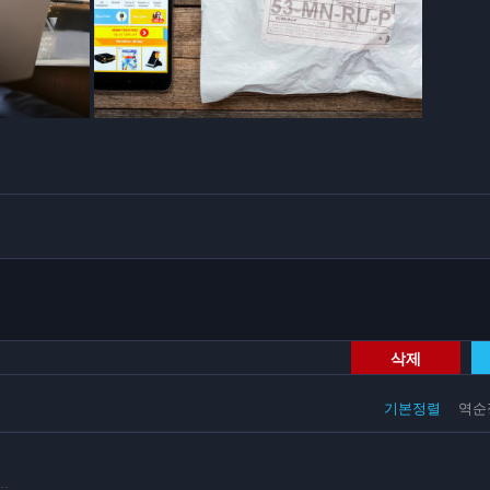
삭제
기본정렬
역순
.