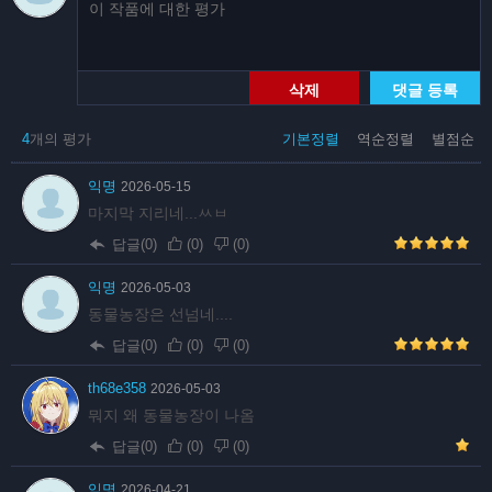
삭제
댓글 등록
4
개의 평가
기본정렬
역순정렬
별점순
익명
2026-05-15
마지막 지리네...ㅆㅂ
답글(0)
(
0
)
(
0
)
익명
2026-05-03
동물농장은 선넘네....
답글(0)
(
0
)
(
0
)
th68e358
2026-05-03
뭐지 왜 동물농장이 나옴
답글(0)
(
0
)
(
0
)
익명
2026-04-21