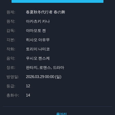
원제:
春夏秋冬代行者 春の舞
원작:
아카츠키 카나
감독:
야마모토 켄
각본:
히사오 아유무
작화:
토리이 나미코
음악:
우시오 켄스케
장르:
판타지, 로맨스, 드라마
방영일:
2026.03.29 00:
00 (일)
등급:
12
총화수:
14
줄거리