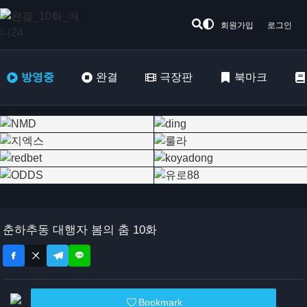
회원가입
로그인
방영중
완결
극장판
북마크
춘하추동 대행자 봄의 춤 10화
Bookmark