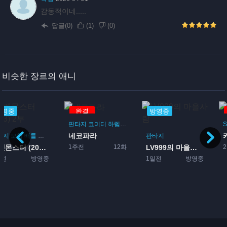
감동적이네.....
답글(0)
(
1
)
(
0
)
비슷한 장르의 애니
완결
방영중
완결
판타지
코미디
하렘
드라마
로맨스
SF
액션
드라마
네코파라
카우보이 비밥
판타지
1주전
12화
2일전
26화
LV999의 마을사람
1일전
방영중