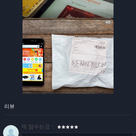
리뷰
제 점수는요：