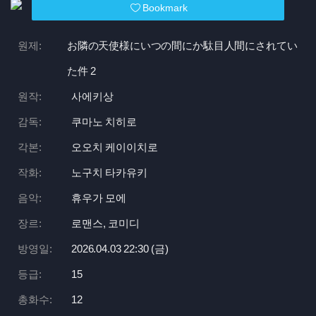
Bookmark
원제:
お隣の天使様にいつの間にか駄目人間にされてい
た件 2
원작:
사에키상
감독:
쿠마노 치히로
각본:
오오치 케이이치로
작화:
노구치 타카유키
음악:
휴우가 모에
장르:
로맨스, 코미디
방영일:
2026.04.03 22:
30 (금)
등급:
15
총화수:
12