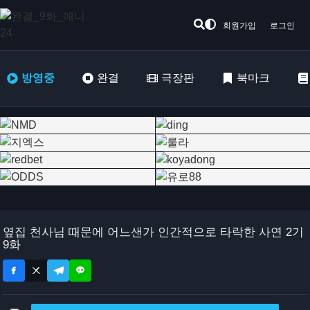
회원가입
로그인
방영중
완결
극장판
북마크
옆집 천사님 때문에 어느샌가 인간적으로 타락한 사연 2기
9화