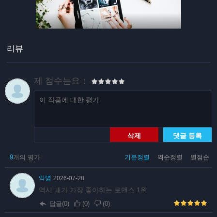
리뷰
제 점수는요：
삭제
댓글 등록
9
개의 평가
기본정렬
역순정렬
별점순
익명
2026-07-28
역시 내가 가장 좋아하는 로맨스 1위
답글(0)
(
0
)
(
0
)