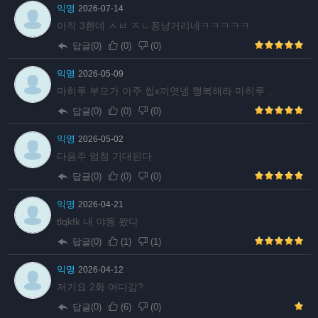
익명
2026-07-14
아직 3환데 ㅅㅂ ㅈㄴ꽁냥거리네ㅋㅋㅋㅋㅋ
답글(0)
(
0
)
(
0
)
익명
2026-05-09
마히루 부모가 아주 씹x끼엿넹 행복해라 마히루 ..
답글(0)
(
0
)
(
0
)
익명
2026-05-02
다음주 엄첨 기대된다
답글(0)
(
0
)
(
0
)
익명
2026-04-21
tlqkfk 내 야동 왔다
답글(0)
(
1
)
(
1
)
익명
2026-04-12
저기요 2화 어디감?
답글(0)
(
6
)
(
0
)