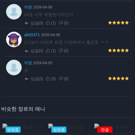
익명
2026-04-06
24초 너무 위험한거아닌가
답글(0)
(
1
)
(
0
)
altld1471
2026-04-06
1기보다 마히루 표정 다양해져서 좋은듯 ㅋㅋ
답글(0)
(
1
)
(
0
)
익명
2026-04-05
굿
답글(0)
(
0
)
(
0
)
비슷한 장르의 애니
방영중
방영중
완결