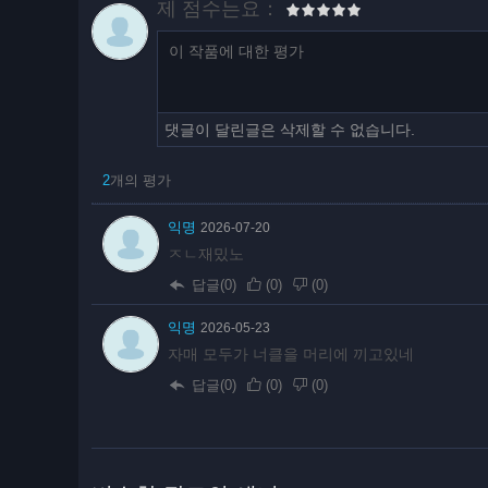
제 점수는요：
댓글이 달린글은 삭제할 수 없습니다.
2
개의 평가
익명
2026-07-20
ㅈㄴ재밌노
답글(0)
(
0
)
(
0
)
익명
2026-05-23
자매 모두가 너클을 머리에 끼고있네
답글(0)
(
0
)
(
0
)