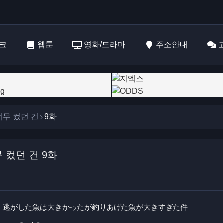
크
웹툰
영화/드라마
주소안내
너무 컸던 건
9화
 컸던 건 9화
逃がした魚は大きかったが釣りあげた魚が大きすぎた件