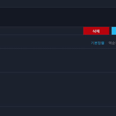
삭제
기본정렬
역순