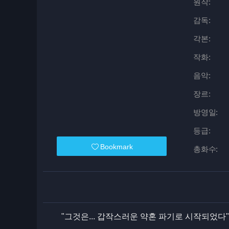
원작:
감독:
각본:
작화:
음악:
장르:
방영일:
등급:
Bookmark
총화수:
"그것은... 갑작스러운 약혼 파기로 시작되었다"