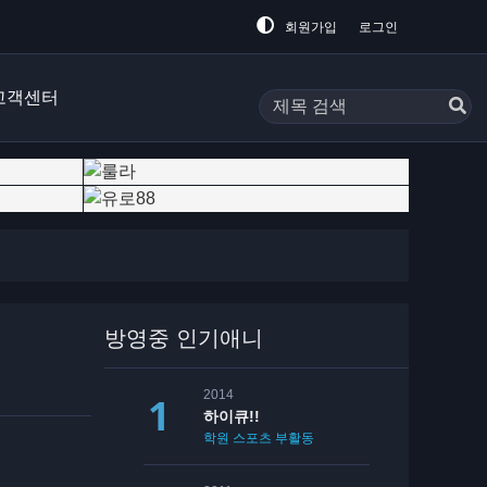
회원가입
로그인
고객센터
방영중 인기애니
2014
하이큐!!
학원
스포츠
부활동