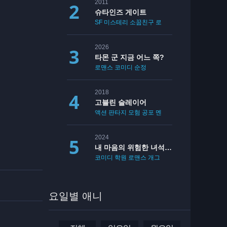
2011
슈타인즈 게이트
SF
미스테리
소꿉친구
로맨스
2026
타몬 군 지금 어느 쪽?
로맨스
코미디
순정
2018
고블린 슬레이어
액션
판타지
모험
공포
멘붕
19
2024
내 마음의 위험한 녀석 2기
코미디
학원
로맨스
개그
요일별 애니