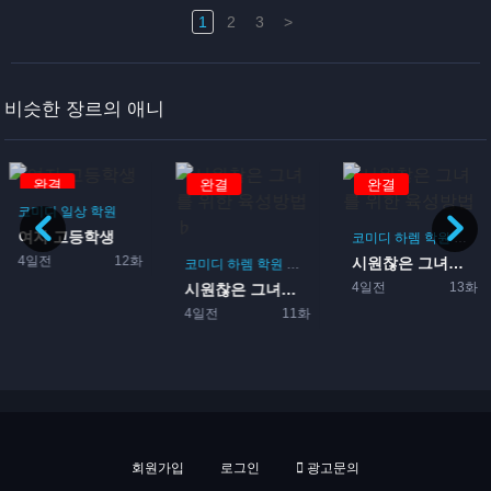
1
2
3
>
비슷한 장르의 애니
완결
완결
완결
코미디
일상
학원
여자 고등학생
코미디
하렘
학원
로맨
4일전
12화
시원찮은 그녀를 위한 육성방...
코미디
하렘
학원
로맨스
게임
4일전
13화
시원찮은 그녀를 위한 육성방...
4일전
11화
회원가입
로그인
광고문의