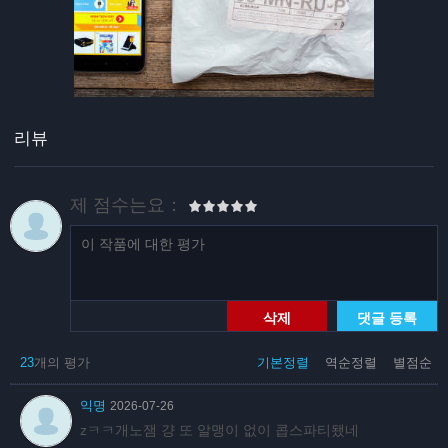
리뷰
제 점수는요：
삭제
댓글 등록
23
개의 평가
기본정렬
역순정렬
별점순
익명
2026-07-26
zㅋㅋ개노잼 걍 또 알맹이 없이 콥스파티됐네