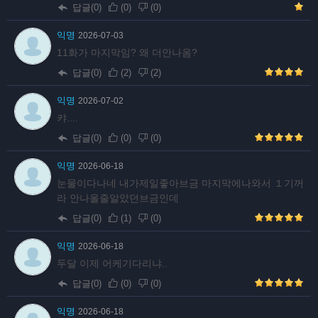
답글(0)
(
0
)
(
0
)
익명
2026-07-03
11화가 마지막임? 왜 더안나옴?
답글(0)
(
2
)
(
2
)
익명
2026-07-02
캬....
답글(0)
(
0
)
(
0
)
익명
2026-06-18
눈물이다나네 내가제일좋아브금 마지막에나와서 １기꺼
라 안나올줄알았던브금인데
답글(0)
(
1
)
(
0
)
익명
2026-06-18
두달 이제 어케기다리냐..
답글(0)
(
0
)
(
0
)
익명
2026-06-18