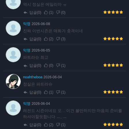
역시 정실은 에밀리아 ㅠ
답글(0)
(
1
)
(
0
)
익명
2026-06-08
진짜 이번시즌은 매화가 충격이네
답글(0)
(
2
)
(
3
)
익명
2026-06-05
파트라슈 최고
답글(0)
(
0
)
(
1
)
noahtheboa
2026-06-04
정실은 파트라슈
답글(0)
(
1
)
(
1
)
익명
2026-06-04
레전드 시즌이네요 오... 이건 볼만하지만 마음의 준비를
하셔야할듯합니다 ㅡ,.ㅡ
답글(0)
(
2
)
(
1
)