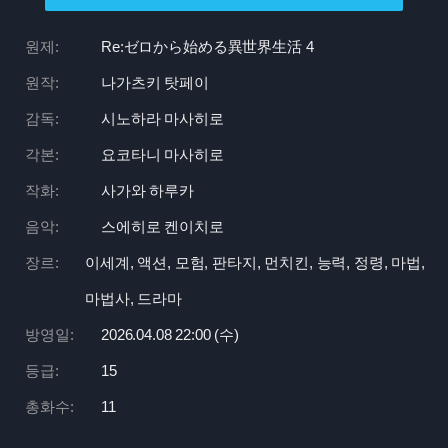
원제:
Re:
ゼロから始める異世界生活 4
원작:
나가츠키 탓페이
감독:
시노하라 마사히로
각본:
요코타니 마사히로
작화:
사가와 하루카
음악:
스에히로 켄이치로
장르:
이세계, 액션, 모험, 판타지, 먼치킨, 능력, 정령, 마법,
마법사, 드라마
방영일:
2026.04.08 22:
00 (수)
등급:
15
총화수:
11