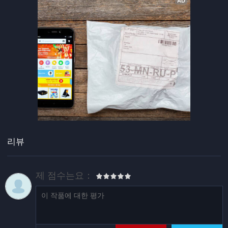
리뷰
제 점수는요：