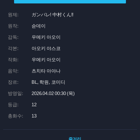
원제:
ガンバレ! 中村くん!!
원작:
슌데이
감독:
우메키 아오이
각본:
아오키 야스코
작화:
우메키 아오이
음악:
츠치타 아야나
장르:
BL, 학원, 코미디
방영일:
2026.04.02 00:
30 (목)
등급:
12
총화수:
13
줄거리