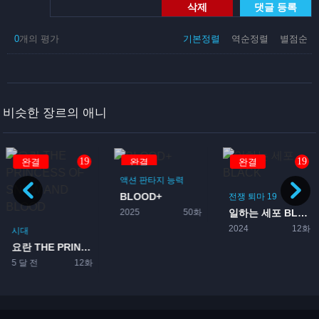
삭제
댓글 등록
0
개의 평가
기본정렬
역순정렬
별점순
비슷한 장르의 애니
19
19
완결
완결
완결
액션
판타지
능력
BLOOD+
전쟁
퇴마
19
2025
50화
일하는 세포 BLACK
마
2024
12화
시대
요란 THE PRINCESS...
5 달 전
12화