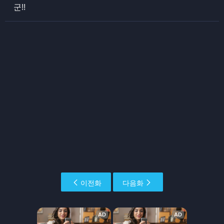
군!!
이전화
다음화