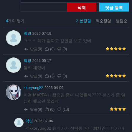
삭제
댓글 등록
4
개의 평가
기본정렬
역순정렬
별점순
익명
2026-07-19
ㅋㅋㅋ 작가 같다고 강연금 보고 있네
답글(0)
(
0
)
(
0
)
익명
2026-05-17
열라 재밌네
답글(0)
(
3
)
(
0
)
kkoryung82
2026-04-09
이걸 MAPPA가 했으면 좀더 나았을까???? 본즈가 좀 열
심히 했으면 좋겠네
답글(9)
(
0
)
(
13
)
익명
2026-07-06
@kkoryung82 원작가가 선택한 애니 회사인데 너가 마