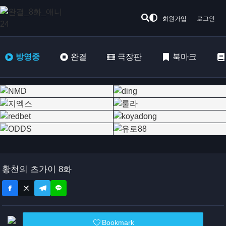
회원가입
로그인
방영중
완결
극장판
북마크
황천의 츠가이 8화
Bookmark