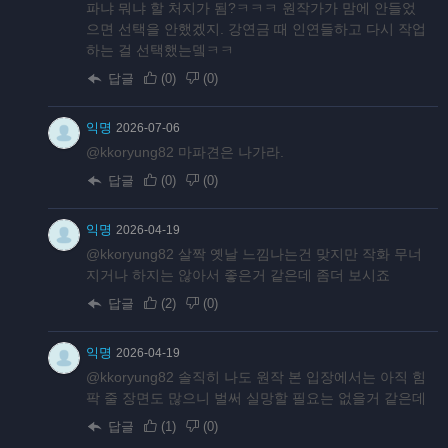
파냐 뭐냐 할 처지가 됨?ㅋㅋㅋ 원작가가 맘에 안들었
으면 선택을 안했겠지. 강연금 때 인연들하고 다시 작업
하는 걸 선택했는뎈ㅋㅋ
답글
(
0
)
(
0
)
익명
2026-07-06
@kkoryung82 마파견은 나가라.
답글
(
0
)
(
0
)
익명
2026-04-19
@kkoryung82 살짝 옛날 느낌나는건 맞지만 작화 무너
지거나 하지는 않아서 좋은거 같은데 좀더 보시죠
답글
(
2
)
(
0
)
익명
2026-04-19
@kkoryung82 솔직히 나도 원작 본 입장에서는 아직 힘
팍 줄 장면도 많으니 벌써 실망할 필요는 없을거 같은데
답글
(
1
)
(
0
)