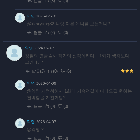
답글
(
3
)
(
0
)
익명
2026-04-10
@kkoryung82 나랑 다른 애니를 보는거니?
답글
(
2
)
(
0
)
익명
2026-04-07
강철의 연금술사 작가의 신작이라며... 1화가 생각보다...
그런데..?
답글(2)
(
0
)
(
6
)
익명
2026-04-09
@익명 개멍청해서 1화에 기승전결이 다나오길 원하는
천박함을 가진거임?
답글
(
9
)
(
0
)
익명
2026-04-07
@익명 ?
답글
(
0
)
(
0
)