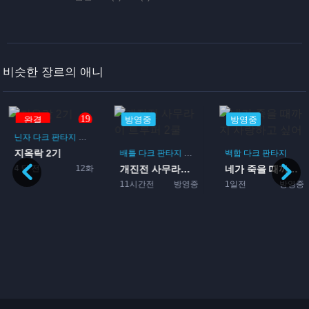
비슷한 장르의 애니
19
완결
방영중
방영중
닌자
다크 판타지
액션
배틀
지옥락 2기
배틀
다크 판타지
갑옷물
아포칼립스물
백합
다크 판타지
4 달 전
12화
개진전 사무라이 트루퍼 2쿨
네가 죽을 때까지 사랑하고...
11시간전
방영중
1일전
방영중