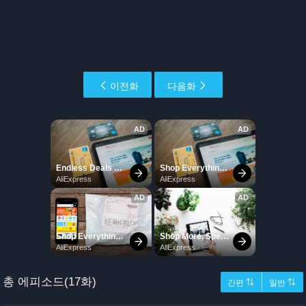
이전화
다음화
총 에피소드(17화)
간편 ⇅
일반 ⇅