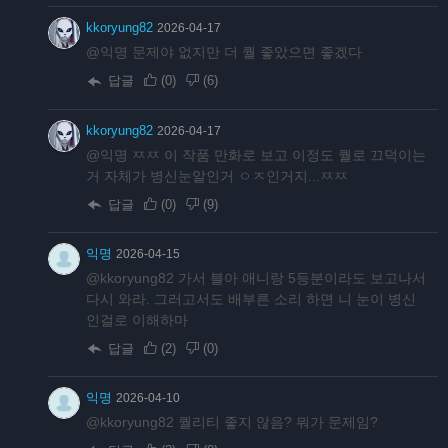
kkoryung82
2026-04-17
@익명 문제야 없지만 더 퀄 좋았으면 좋겠다
답글
(
0
)
(
6
)
kkoryung82
2026-04-17
@익명 ㅉㅉ 이 작품 만화로 보고 이정도 퀄로 끄덕이는
거 자체가 병신눈알인거 ㅇㅈ인거지...ㅉㅉ
답글
(
0
)
(
9
)
익명
2026-04-15
@kkoryung82 가서 블아 애니랑 5등분이라도 보고나서
다시 와라. 그러고서도 배부른 소리 하면 니 눈이 병신
인걸로 이해하마
답글
(
2
)
(
0
)
익명
2026-04-10
@kkoryung82 퀄리티 좋지 않음? 뭐가 문제임?