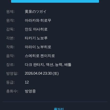
원제:
黄泉のツガイ
원작:
아라카와 히로무
감독:
안도 마사히로
각본:
타카기 노보루
작화:
아라이 노부히로
음악:
스에히로 켄이치로
장르:
다크 판타지, 액션, 능력, 배틀
방영일:
2026.04.04 23:
30 (토)
등급:
12
총화수:
방영중
줄거리