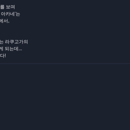
를 보며
 아카네'는
에서,
네는 라쿠고가의
 되는데...
다!