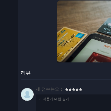
리뷰
제 점수는요：