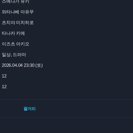
스에나가 유키
와타나베 아유무
츠치야 미치히로
타나카 키에
이즈츠 아키오
일상, 드라마
2026.04.04 23:
30 (토)
12
12
줄거리