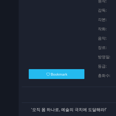
원작:
감독:
각본:
작화:
음악:
장르:
방영일:
등급:
Bookmark
총화수:
‘오직 몸 하나로, 예술의 극치에 도달해라!’