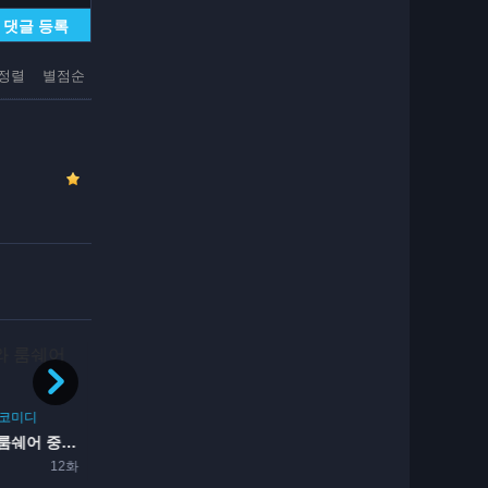
댓글 등록
정렬
별점순
완결
완결
SF
액션
드라마
카우보이 비밥
코미디
일상
메이드
1일전
26화
두 남자와 룸쉐어 중입니다
메이드 양은 먹기만 할 뿐
12화
4주전
12화