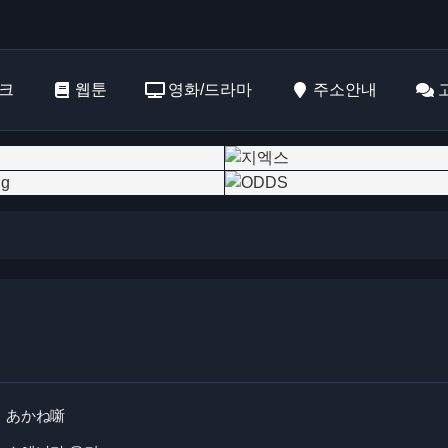
크
웹툰
영화/드라마
주소안내
あかね噺