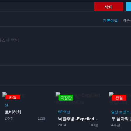
삭제
기본정렬
역순
잘하겠다 앰병
완결
극장판
완결
SF
로비하치
SF
액션
일상
로맨스
2주전
12화
낙원추방 -Expelled ...
2014
103분
4주전