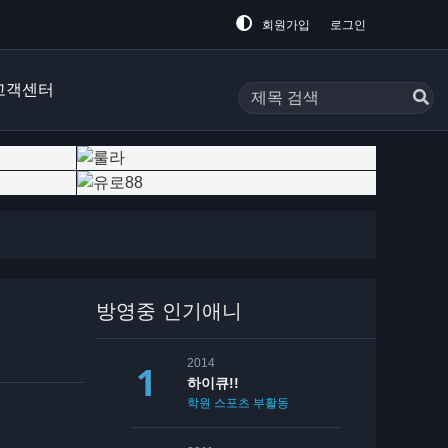
회원가입
로그인
고객센터
방영중 인기애니
2014
하이큐!!
학원
스포츠
부활동