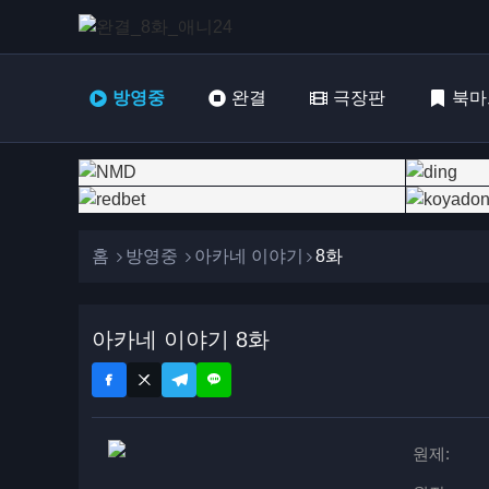
방영중
완결
극장판
북마
홈
방영중
아카네 이야기
8화
아카네 이야기 8화
원제: