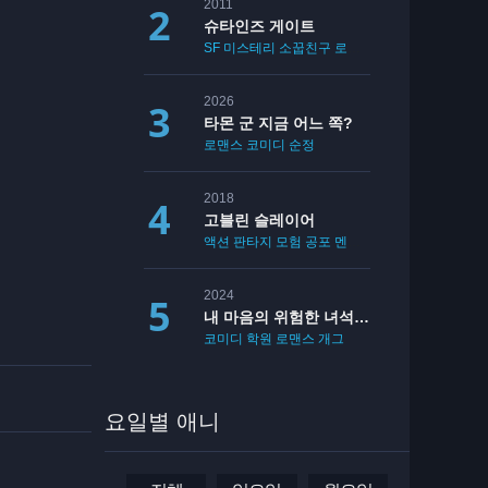
2011
슈타인즈 게이트
SF
미스테리
소꿉친구
로맨스
2026
타몬 군 지금 어느 쪽?
로맨스
코미디
순정
2018
고블린 슬레이어
액션
판타지
모험
공포
멘붕
19
2024
내 마음의 위험한 녀석 2기
코미디
학원
로맨스
개그
요일별 애니