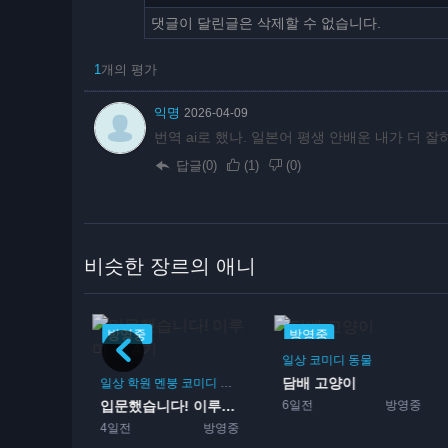
댓글이 달린글은 삭제할 수 없습니다.
1
개의 평가
익명
2026-04-09
번역 ai로 했나. 일본어 평생 안배운 내가 더 
답글(0)
(
1
)
(
0
)
비슷한 장르의 애니
방영중
방영중
원
드라마
부활동
일상
코미디
동물
 일지
담배 고양이
일상
학원
멘붕
코미디
악마
먼치킨
판타지
마법
12화
6일전
방영중
입문했습니다! 이루마 군 4...
4일전
방영중