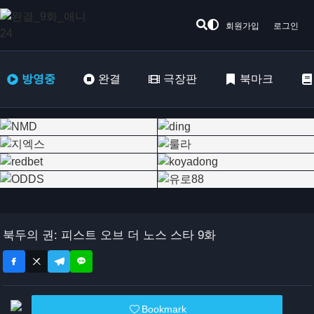
회원가입
로그인
방영중
완결
극장판
북마크
북두의 권: 피스트 오브 더 노스 스타 9화
Bookmark