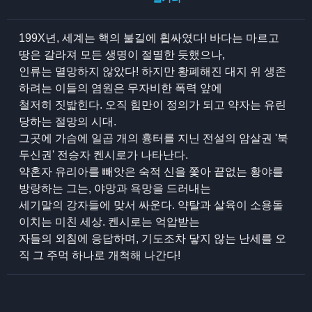
199X년, 세계는 핵의 불길에 휩싸였다! 바다는 마르고
땅은 갈라져 모든 생명이 절멸한 듯했으나,
인류는 멸망하지 않았다! 하지만 황폐해진 대지 위 생존
하려는 이들의 염원은 무자비한 폭력 앞에
철저히 짓밟힌다. 오직 힘만이 정의가 되고 약자는 유린
당하는 절망의 시대.
그곳에 가슴에 일곱 개의 흉터를 지닌 전설의 암살권 '북
두신권' 전승자 켄시로가 나타난다.
약혼자 유리아를 빼앗은 숙적 신을 쫓아 끝없는 황야를
방랑하는 그는, 야망과 욕망을 드러내는
세기말의 강자들에 맞서 싸운다. 약탈과 살육이 소용돌
이치는 미친 세상. 켄시로는 억압받는
자들의 외침에 응답하며, 기도조차 닿지 않는 난세를 오
직 그 주먹 하나로 개척해 나간다!