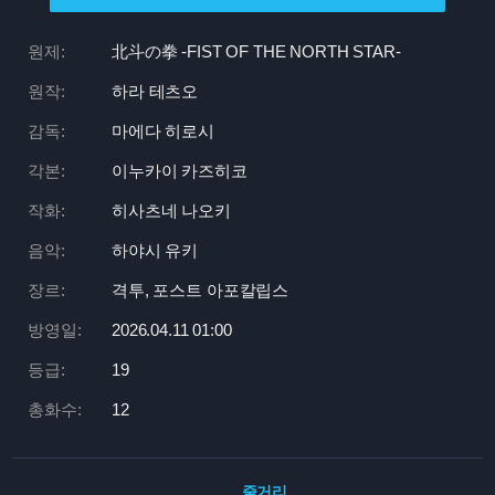
원제:
北斗の拳 -FIST OF THE NORTH STAR-
원작:
하라 테츠오
감독:
마에다 히로시
각본:
이누카이 카즈히코
작화:
히사츠네 나오키
음악:
하야시 유키
장르:
격투, 포스트 아포칼립스
방영일:
2026.04.11 01:
00
등급:
19
총화수:
12
줄거리