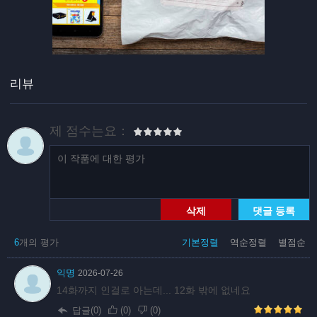
리뷰
제 점수는요：
삭제
댓글 등록
6
개의 평가
기본정렬
역순정렬
별점순
익명
2026-07-26
14화까지 인걸로 아는데... 12화 밖에 없네요
답글(0)
(
0
)
(
0
)