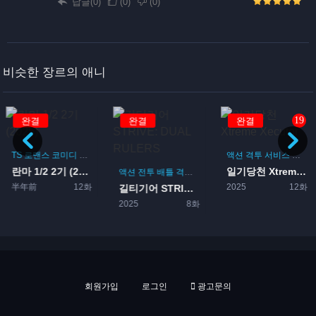
답글(0)
(
0
)
(
0
)
비슷한 장르의 애니
19
완결
완결
완결
TS
로맨스
코미디
액션
격투
액션
격투
서비스
미소
란마 1/2 2기 (2025...
일기당천 Xtreme Xec...
액션
전투
배틀
격투
SF
半年前
12화
2025
12화
길티기어 STRIVE: DU...
2025
8화
회원가입
로그인
광고문의