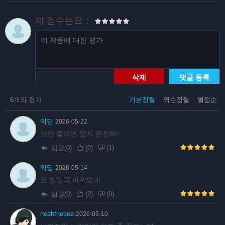
제 점수는요：
삭제
댓글 등록
6
개의 평가
기본정렬
역순정렬
별점순
익명
2026-05-22
맛만 좋으면 됐지 한잔해~
답글(0)
(
0
)
(
1
)
익명
2026-05-14
오 엔딩곡 바뀌었네
답글(0)
(
2
)
(
0
)
noahtheboa
2026-05-10