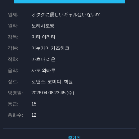
원제:
オタクに優しいギャルはいない!?
원작:
노리시로짱
감독:
미타 아라타
각본:
이누카이 카즈히코
작화:
마츠다 리온
음악:
사토 와타루
장르:
로맨스, 코미디, 학원
방영일:
2026.04.08 23:
45 (수)
등급:
15
총화수:
12
줄거리