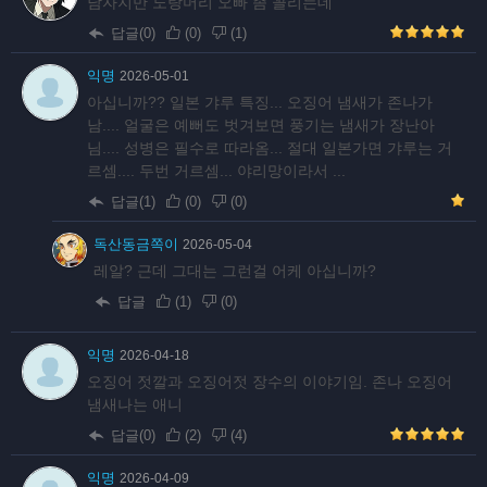
남자지만 노랑머리 오빠 좀 꼴리는데
답글(0)
(
0
)
(
1
)
익명
2026-05-01
아십니까?? 일본 갸루 특징... 오징어 냄새가 존나가
남.... 얼굴은 예뻐도 벗겨보면 풍기는 냄새가 장난아
님.... 성병은 필수로 따라옴... 절대 일본가면 갸루는 거
르셈.... 두번 거르셈... 야리망이라서 ...
답글(1)
(
0
)
(
0
)
독산동금쪽이
2026-05-04
레알? 근데 그대는 그런걸 어케 아십니까?
답글
(
1
)
(
0
)
익명
2026-04-18
오징어 젓깔과 오징어젓 장수의 이야기임. 존나 오징어
냄새나는 애니
답글(0)
(
2
)
(
4
)
익명
2026-04-09