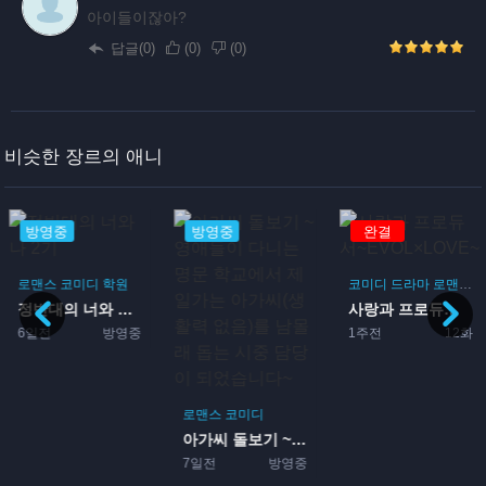
아이들이잖아?
답글(0)
(
0
)
(
0
)
비슷한 장르의 애니
방영중
방영중
완결
로맨스
코미디
학원
코미디
드라마
로맨스
정반대의 너와 나 2기
사랑과 프로듀서~EVOL×L...
6일전
방영중
1주전
12화
로맨스
코미디
아가씨 돌보기 ~영애들이 다...
7일전
방영중