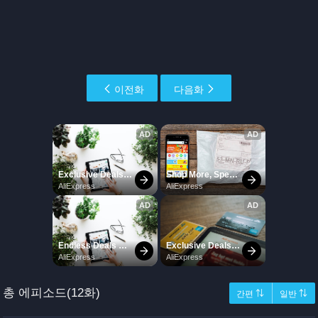
이전화
다음화
총 에피소드(12화)
간편 ⇅
일반 ⇅