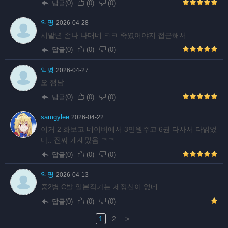
답글(0)
(
0
)
(
0
)
익명
2026-04-28
시발년 존나 나대네 ㅋㅋ 죽였어야지 접근해서
답글(0)
(
0
)
(
0
)
익명
2026-04-27
오 잼남
답글(0)
(
0
)
(
0
)
samgylee
2026-04-22
이거 2 화보고 네이버에서 3만원주고 6권 다사서 다읽었
다.. 진짜 개재밌음 ㅋㅋ
답글(0)
(
0
)
(
0
)
익명
2026-04-13
중2병 C발 일본작가는 제정신이 없네
답글(0)
(
0
)
(
0
)
1
2
>