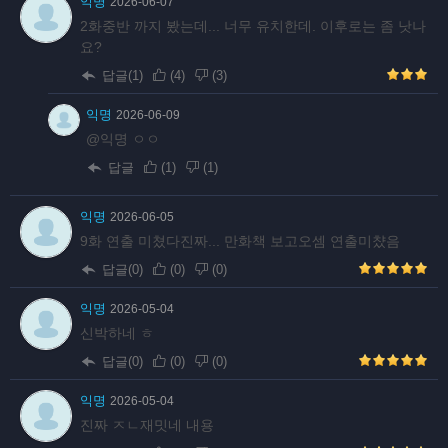
익명
2026-06-07
2화중반 까지 봤는데... 너무 유치한데. 이후로는 좀 낫나
요?
답글(1)
(
4
)
(
3
)
익명
2026-06-09
@익명 ㅇㅇ
답글
(
1
)
(
1
)
익명
2026-06-05
9화 연출 미쳤다진짜... 만화책 보고오셈 연출미챴음
답글(0)
(
0
)
(
0
)
익명
2026-05-04
신박하네 ㅎ
답글(0)
(
0
)
(
0
)
익명
2026-05-04
진짜 ㅈㄴ재밋네 내용