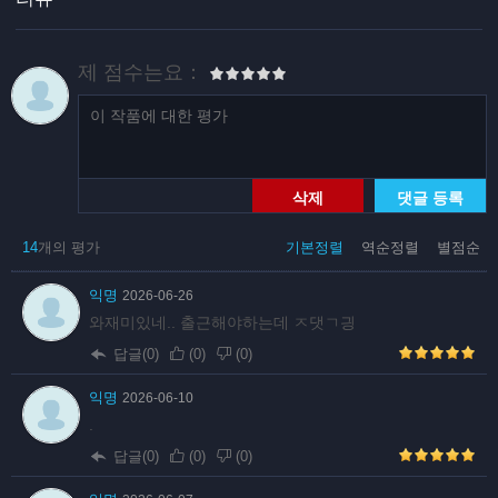
제 점수는요：
삭제
댓글 등록
14
개의 평가
기본정렬
역순정렬
별점순
익명
2026-06-26
와재미있네.. 출근해야하는데 ㅈ댓ㄱ긩
답글(0)
(
0
)
(
0
)
익명
2026-06-10
.
답글(0)
(
0
)
(
0
)