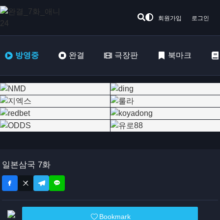
회원가입
로그인
방영중
완결
극장판
북마크
일본삼국 7화
Bookmark