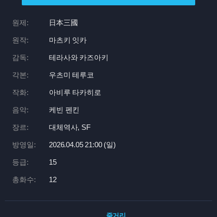
원제:
日本三國
원작:
마츠키 잇카
감독:
테라사와 카즈아키
각본:
우츠미 테루코
작화:
아비루 타카히로
음악:
케빈 펜킨
장르:
대체역사, SF
방영일:
2026.04.05 21:
00 (일)
등급:
15
총화수:
12
줄거리