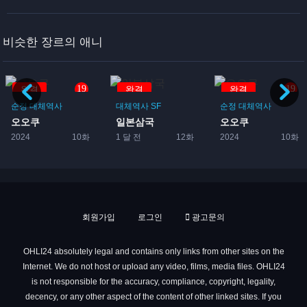
비슷한 장르의 애니
19
19
완결
완결
완결
순정
대체역사
대체역사
SF
순정
대체역사
오오쿠
일본삼국
오오쿠
2024
10화
1 달 전
12화
2024
10화
회원가입
로그인
광고문의
OHLI24 absolutely legal and contains only links from other sites on the
Internet. We do not host or upload any video, films, media files. OHLI24
is not responsible for the accuracy, compliance, copyright, legality,
decency, or any other aspect of the content of other linked sites. If you