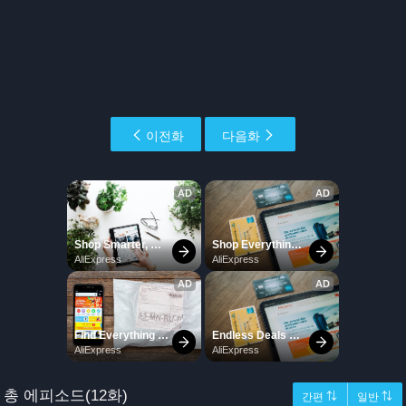
이전화
다음화
총 에피소드(12화)
간편 ⇅
일반 ⇅