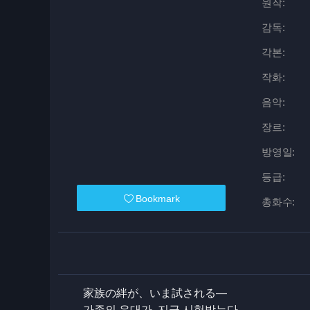
원작:
감독:
각본:
작화:
음악:
장르:
방영일:
등급:
Bookmark
총화수:
家族の絆が、いま試される―
가족의 유대가, 지금 시험받는다―