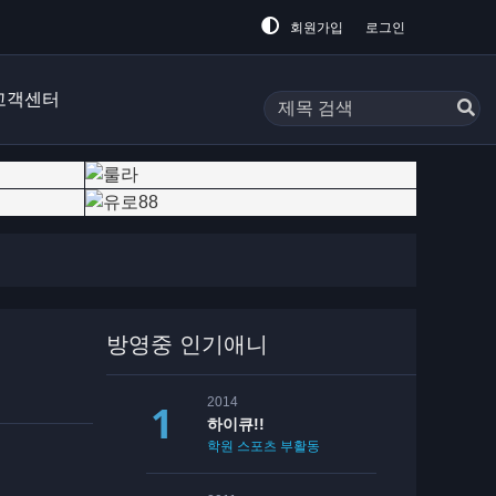
회원가입
로그인
고객센터
방영중 인기애니
2014
하이큐!!
학원
스포츠
부활동