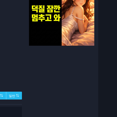
 ⇅
일반 ⇅