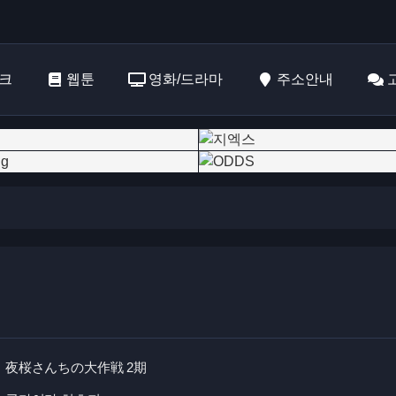
크
웹툰
영화/드라마
주소안내
夜桜さんちの大作戦 2期