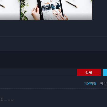
삭제
기본정렬
역순
 나와…ㅠㅠ