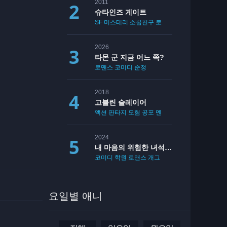
2011
슈타인즈 게이트
SF
미스테리
소꿉친구
로맨스
2026
타몬 군 지금 어느 쪽?
로맨스
코미디
순정
2018
고블린 슬레이어
액션
판타지
모험
공포
멘붕
19
2024
내 마음의 위험한 녀석 2기
코미디
학원
로맨스
개그
요일별 애니