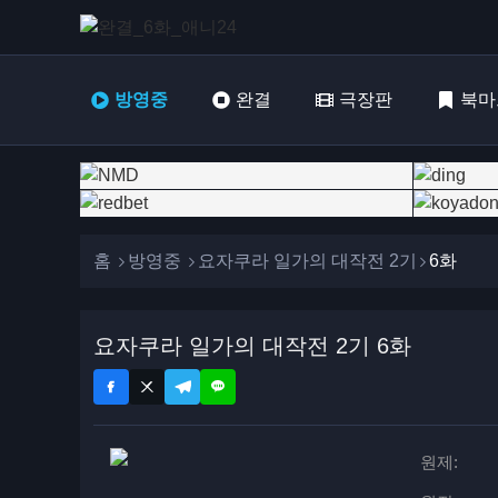
방영중
완결
극장판
북마
홈
방영중
요자쿠라 일가의 대작전 2기
6화
요자쿠라 일가의 대작전 2기 6화
원제: