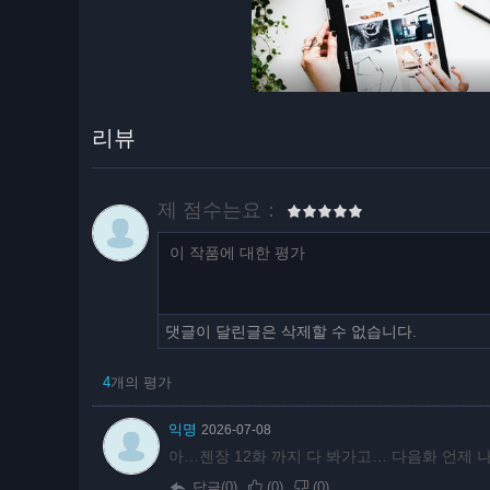
리뷰
제 점수는요：
댓글이 달린글은 삭제할 수 없습니다.
4
개의 평가
익명
2026-07-08
아…젠장 12화 까지 다 봐가고… 다음화 언제
답글(0)
(
0
)
(
0
)