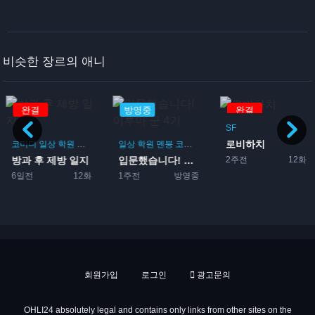
비슷한 장르의 애니
완결
방영중
완결
SF
로비하치
코미디
일상
학원
드라마
부활동
일상
학원
멘붕
코미디
악마
먼치킨
판타지
마법
2주전
12화
방과 후 제방 일지
입문했습니다! 이루마 군 4...
6일전
12화
1주전
방영중
회원가입
로그인
광고문의
OHLI24 absolutely legal and contains only links from other sites on the