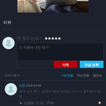
리뷰
제 점수는요：
삭제
댓글 등록
1
개의 평가
기본정렬
역순정렬
별점순
익명
2026-04-09
번역 ai로 했나. 일본어 평생 안배운 내가 더 잘하겠다 앰
병
답글(0)
(
1
)
(
0
)