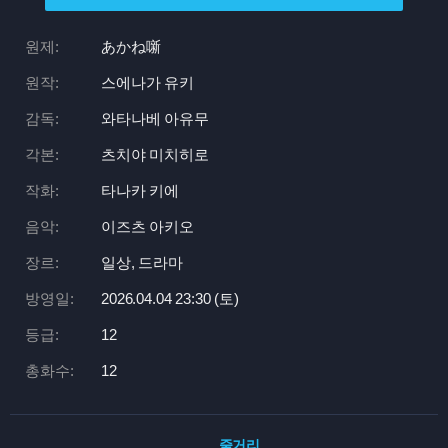
원제:
あかね噺
원작:
스에나가 유키
감독:
와타나베 아유무
각본:
츠치야 미치히로
작화:
타나카 키에
음악:
이즈츠 아키오
장르:
일상, 드라마
방영일:
2026.04.04 23:
30 (토)
등급:
12
총화수:
12
줄거리