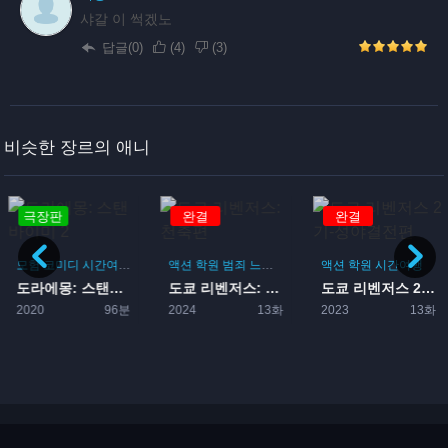
샤갈 이 썩겠노
답글(0)
(
4
)
(
3
)
비슷한 장르의 애니
극장판
완결
완결
모험
코미디
시간여행
드라마
액션
성장
학원
범죄
느와르
서스펜스
액션
어드벤쳐
학원
시간여행
시간여행
도라에몽: 스탠바이미 2
도쿄 리벤저스: 천축편
도쿄 리벤저스 2기-성야결전...
2020
96분
2024
13화
2023
13화