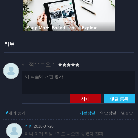
리뷰
제 점수는요：
삭제
댓글 등록
6
개의 평가
기본정렬
역순정렬
별점순
익명
2026-07-26
아니 이거 제발 2기도 나오면 좋갰다 진짜