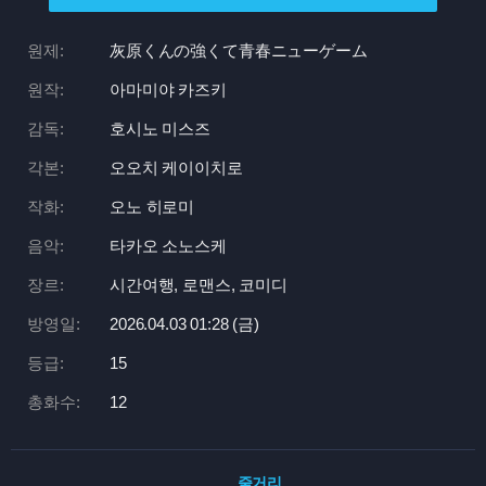
원제:
灰原くんの強くて青春ニューゲーム
원작:
아마미야 카즈키
감독:
호시노 미스즈
각본:
오오치 케이이치로
작화:
오노 히로미
음악:
타카오 소노스케
장르:
시간여행, 로맨스, 코미디
방영일:
2026.04.03 01:
28 (금)
등급:
15
총화수:
12
줄거리