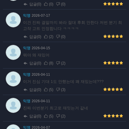
답글(0)
(
0
)
(
0
)
익명
2026-07-17
이건 진짜 결말까지 봐라 절대 후회 안한다 저번 분기 최
고작 고트 인정합니다 ㅋㅋㅋㅋ
답글(0)
(
2
)
(
0
)
익명
2026-04-15
뭐야 왜 재밌어
답글(0)
(
8
)
(
2
)
익명
2026-04-11
이거 진심 기대 1도 안했는데 꽤 재밌는데???
답글(0)
(
5
)
(
3
)
익명
2026-04-11
진짜 이번분기 최고로 재밋는거 같네
답글(0)
(
5
)
(
2
)
익명
2026-04-07