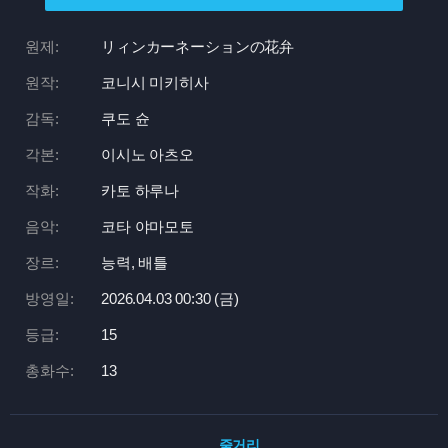
원제:
リィンカーネーションの花弁
원작:
코니시 미키히사
감독:
쿠도 슌
각본:
이시노 아츠오
작화:
카토 하루나
음악:
코타 야마모토
장르:
능력, 배틀
방영일:
2026.04.03 00:
30 (금)
등급:
15
총화수:
13
줄거리