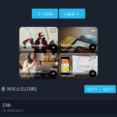
이전화
다음화
총 에피소드(13화)
간편 ⇅
일반 ⇅
13화
2026-06-27