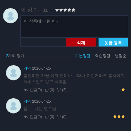
제 점수는요：
삭제
댓글 등록
2
개의 평가
기본정렬
역순정렬
별점순
익명
2026-04-25
훔칠려면 가끔 여자 팬티나 브라나 이런거라도 훔쳐야지
서비스씬도 없고 최악임
답글(0)
(
0
)
(
3
)
익명
2026-04-25
음 .... 나는 별로임
답글(0)
(
0
)
(
0
)