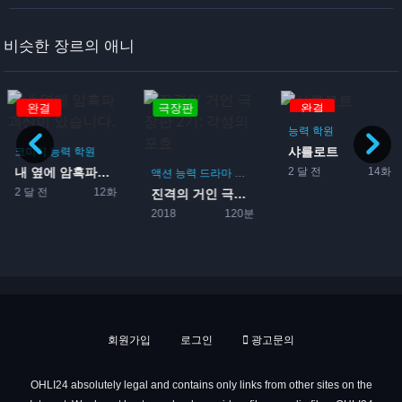
비슷한 장르의 애니
완결
극장판
완결
능력
학원
샤를로트
코미디
능력
학원
2 달 전
14화
내 옆에 암흑파괴신이 있습니...
액션
능력
드라마
전투
2 달 전
12화
진격의 거인 극장판 2기: ...
2018
120분
회원가입
로그인
광고문의
OHLI24 absolutely legal and contains only links from other sites on the