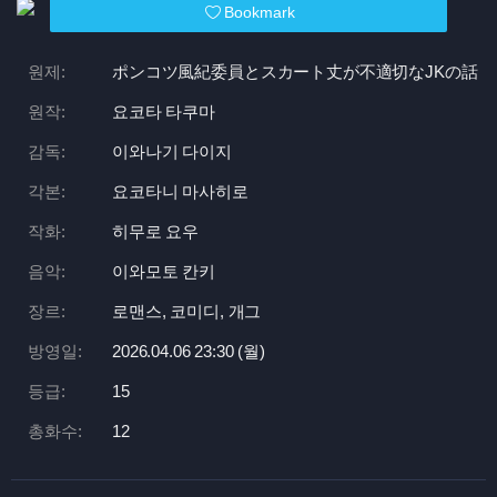
Bookmark
원제:
ポンコツ風紀委員とスカート丈が不適切なJKの話
원작:
요코타 타쿠마
감독:
이와나기 다이지
각본:
요코타니 마사히로
작화:
히무로 요우
음악:
이와모토 칸키
장르:
로맨스, 코미디, 개그
방영일:
2026.04.06 23:
30 (월)
등급:
15
총화수:
12