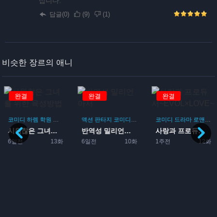
십니다.
답글(0)
(
9
)
(
1
)
비슷한 장르의 애니
완결
완결
완결
코미디
하렘
학원
로맨스
게임
액션
판타지
코미디
모험
코미디
드라마
로맨스
시원찮은 그녀를 위한 육성방...
반역성 밀리언아서
사랑과 프로듀서~EVOL×L...
게임
6일전
13화
6일전
10화
1주전
12화