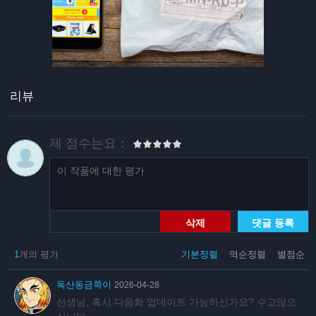
리뷰
제 점수는요：
삭제
댓글 등록
1
개의 평가
기본정렬
역순정렬
별점순
독산동금쪽이
2026-04-28
선생님, 혹시 다음화 업데이트 가능하신가요? 수고많으