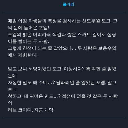
줄거리
매일 아침 학생들의 복장을 검사하는 선도부원 토고. 그
의 눈에 들어온 포엠!
포엠의 밝은 머리카락 색깔과 짧은 스커트 길이로 실랑
이를 벌이는 두 사람.
그렇게 천적이 되는 줄 알았으나… 두 사람은 보충수업
에서 재회한다!
알고 보니 허당이었던 토고! 이상하다? 꽉 막힌 줄 알았
는데
자상한 말도 해 주네…? 날라리인 줄 알았던 포엠. 알고
보니
착하고, 꽤 귀여운 면도…? 접점이 없을 것 같은 두 사람
의
러브 코미디, 지금 개막!