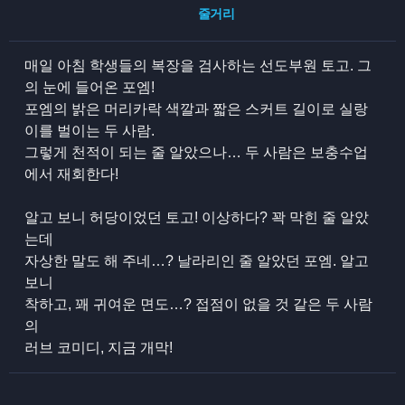
줄거리
매일 아침 학생들의 복장을 검사하는 선도부원 토고. 그
의 눈에 들어온 포엠!
포엠의 밝은 머리카락 색깔과 짧은 스커트 길이로 실랑
이를 벌이는 두 사람.
그렇게 천적이 되는 줄 알았으나… 두 사람은 보충수업
에서 재회한다!
알고 보니 허당이었던 토고! 이상하다? 꽉 막힌 줄 알았
는데
자상한 말도 해 주네…? 날라리인 줄 알았던 포엠. 알고
보니
착하고, 꽤 귀여운 면도…? 접점이 없을 것 같은 두 사람
의
러브 코미디, 지금 개막!