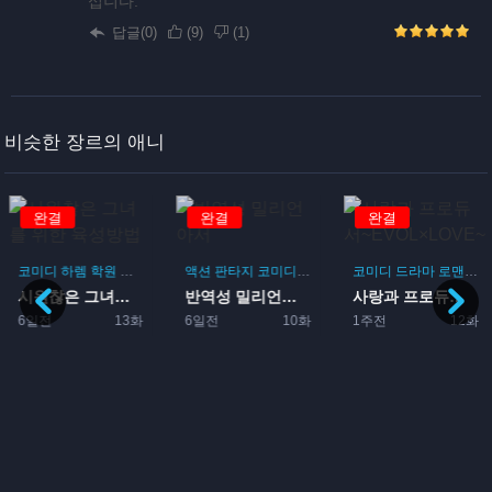
십니다.
답글(0)
(
9
)
(
1
)
비슷한 장르의 애니
완결
완결
완결
코미디
하렘
학원
로맨스
게임
액션
판타지
코미디
모험
코미디
드라마
로맨스
시원찮은 그녀를 위한 육성방...
반역성 밀리언아서
사랑과 프로듀서~EVOL×L...
게임
6일전
13화
6일전
10화
1주전
12화