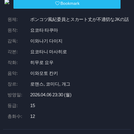
Bookmark
원제:
ポンコツ風紀委員とスカート丈が不適切なJKの話
원작:
요코타 타쿠마
감독:
이와나기 다이지
각본:
요코타니 마사히로
작화:
히무로 요우
음악:
이와모토 칸키
장르:
로맨스, 코미디, 개그
방영일:
2026.04.06 23:
30 (월)
등급:
15
총화수:
12