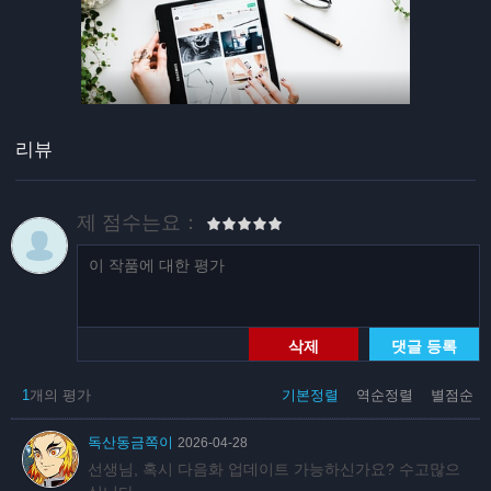
리뷰
제 점수는요：
삭제
댓글 등록
1
개의 평가
기본정렬
역순정렬
별점순
독산동금쪽이
2026-04-28
선생님, 혹시 다음화 업데이트 가능하신가요? 수고많으