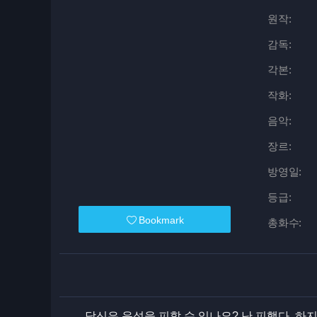
원작:
감독:
각본:
작화:
음악:
장르:
방영일:
등급:
Bookmark
총화수:
당신은 운석을 피할 수 있나요? 난 피했다. 하