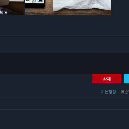
삭제
기본정렬
역순