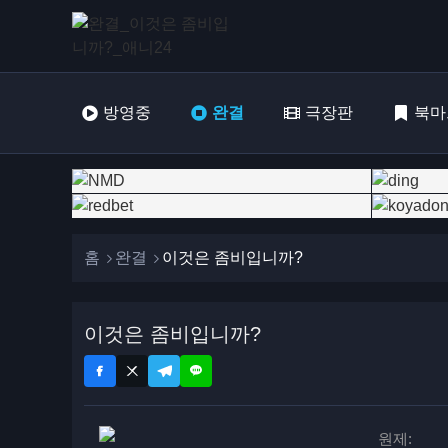
방영중
완결
극장판
북마
홈
완결
이것은 좀비입니까?
이것은 좀비입니까?
원제: