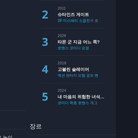
2011
슈타인즈 게이트
SF
미스테리
소꿉친구
로맨스
2026
타몬 군 지금 어느 쪽?
로맨스
코미디
순정
2018
고블린 슬레이어
액션
판타지
모험
공포
멘붕
19
2024
내 마음의 위험한 녀석 2기
코미디
학원
로맨스
개그
장르
은 놈이