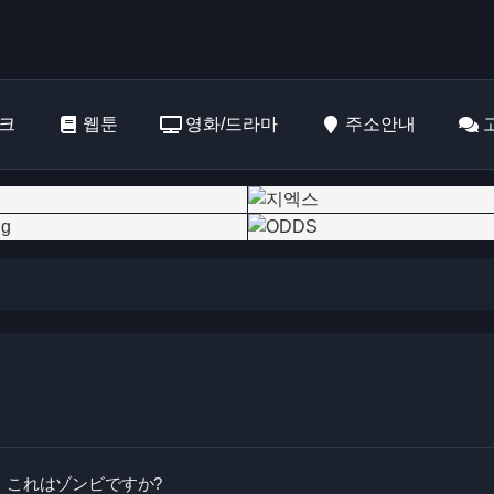
크
웹툰
영화/드라마
주소안내
これはゾンビですか?