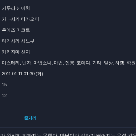
키무라 신이치
카나사키 타카오미
우에즈 마코토
타가시라 시노부
카키지마 신지
미스테리, 닌자, 마법소녀, 마법, 멘붕, 코미디, 기타, 일상, 하렘, 학원
2011.01.11 01:
30 (화)
15
12
줄거리
지만 완전히 피하지는 못했다. 만남이란 갑자기 떨어지는 운석 같