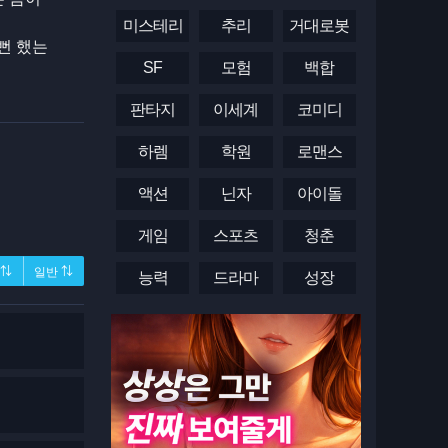
미스테리
추리
거대로봇
뻔 했는
SF
모험
백합
판타지
이세계
코미디
하렘
학원
로맨스
액션
닌자
아이돌
게임
스포츠
청춘
 ⇅
일반 ⇅
능력
드라마
성장