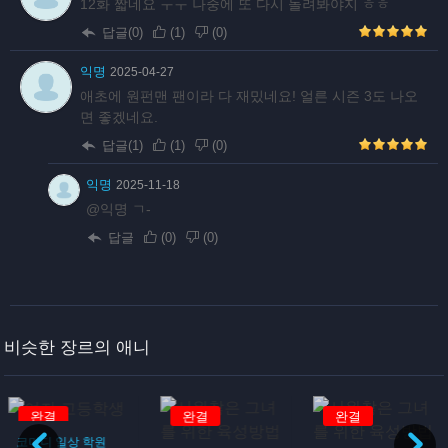
12화 짧네요 ㅜㅜ 나중에 또 다시 돌려봐야지 ㅎㅎ
답글(0)
(
1
)
(
0
)
익명
2025-04-27
애초에 원펀맨 팬이라 다 재밌네요! 얼른 시즌 3도 나오
면 좋겠네요.
답글(1)
(
1
)
(
0
)
익명
2025-11-18
@익명 ㄱ-
답글
(
0
)
(
0
)
비슷한 장르의 애니
완결
완결
완결
코미디
일상
학원