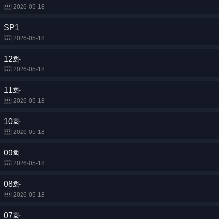
2026-05-18
SP1
2026-05-18
12화
2026-05-18
11화
2026-05-18
10화
2026-05-18
09화
2026-05-18
08화
2026-05-18
07화