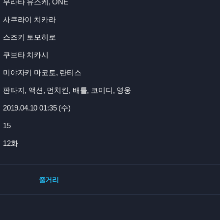
무라타 유스케, ONE
사쿠라이 치카라
스즈키 토모히로
쿠보타 치카시
미야자키 마코토, 란티스
판타지, 액션, 먼치킨, 배틀, 코미디, 영웅
2019.04.10 01:
35 (수)
15
12화
줄거리