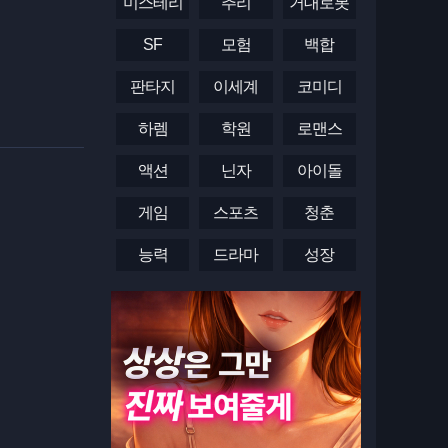
미스테리
추리
거대로봇
SF
모험
백합
판타지
이세계
코미디
하렘
학원
로맨스
액션
닌자
아이돌
게임
스포츠
청춘
능력
드라마
성장