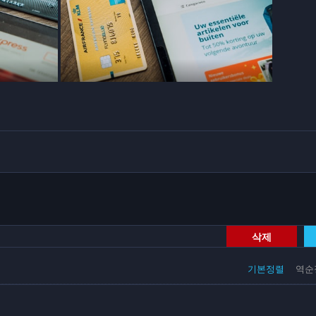
삭제
기본정렬
역순