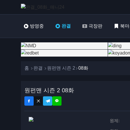
방영중
완결
극장판
북마
홈
완결
원펀맨 시즌 2
08화
원펀맨 시즌 2 08화
원제: