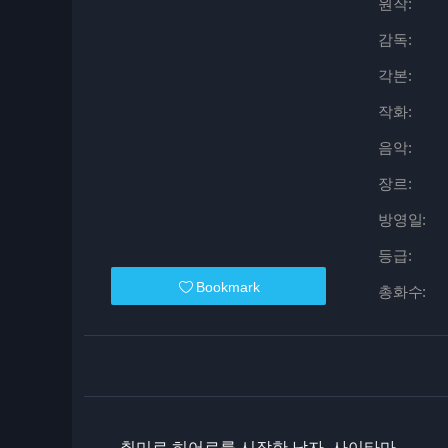
원작:
감독:
각본:
작화:
음악:
장르:
방영일:
등급:
Bookmark
총화수:
취미로 히어로를 시작한 남자, 사이타마.