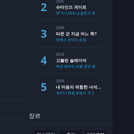
2011
슈타인즈 게이트
SF
미스테리
소꿉친구
로맨스
2026
타몬 군 지금 어느 쪽?
로맨스
코미디
순정
2018
고블린 슬레이어
액션
판타지
모험
공포
멘붕
19
2024
내 마음의 위험한 녀석 2기
코미디
학원
로맨스
개그
장르