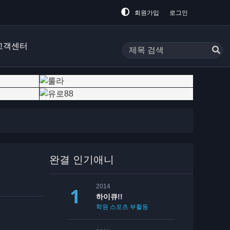
회원가입
로그인
고객센터
완결 인기애니
2014
하이큐!!
학원
스포츠
부활동