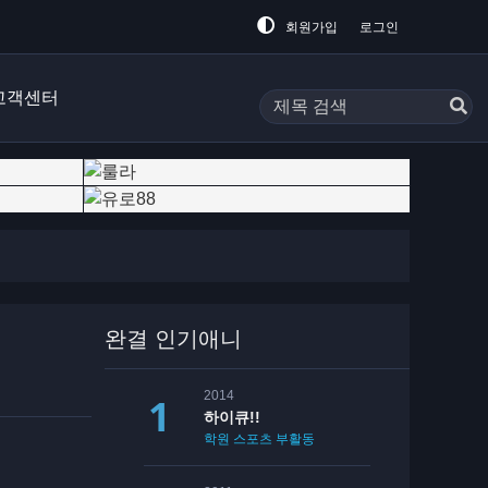
회원가입
로그인
고객센터
완결 인기애니
2014
하이큐!!
학원
스포츠
부활동