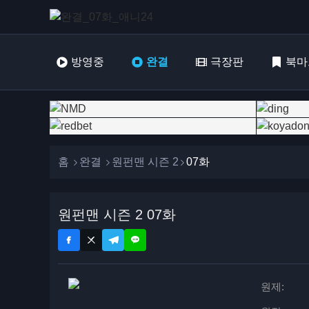
방영중
완결
극장판
북마
홈
완결
원펀맨 시즌 2
07화
원펀맨 시즌 2 07화
원제: