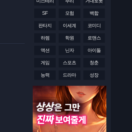
미스테리
추리
거대로봇
SF
모험
백합
판타지
이세계
코미디
하렘
학원
로맨스
액션
닌자
아이돌
게임
스포츠
청춘
능력
드라마
성장