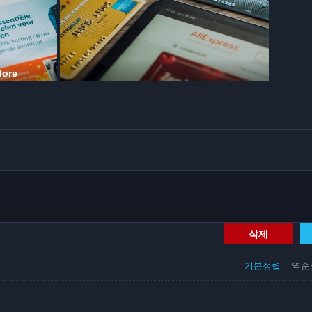
삭제
기본정렬
역순