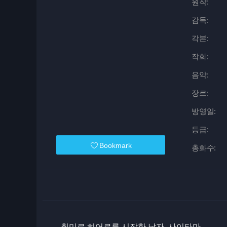
원작:
감독:
각본:
작화:
음악:
장르:
방영일:
등급:
Bookmark
총화수:
취미로 히어로를 시작한 남자, 사이타마.