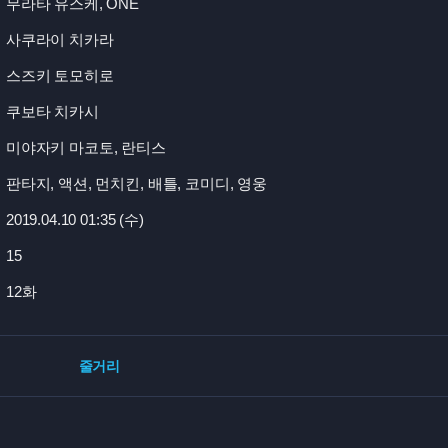
무라타 유스케, ONE
사쿠라이 치카라
스즈키 토모히로
쿠보타 치카시
미야자키 마코토, 란티스
판타지, 액션, 먼치킨, 배틀, 코미디, 영웅
2019.04.10 01:
35 (수)
15
12화
줄거리