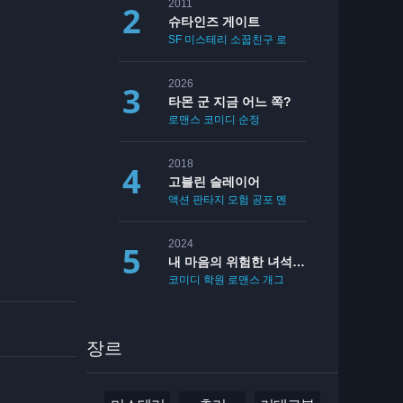
2011
슈타인즈 게이트
SF
미스테리
소꿉친구
로맨스
2026
타몬 군 지금 어느 쪽?
로맨스
코미디
순정
2018
고블린 슬레이어
액션
판타지
모험
공포
멘붕
19
2024
내 마음의 위험한 녀석 2기
코미디
학원
로맨스
개그
장르