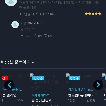
애초에 원펀맨 팬이라 다 재밌네요! 얼른 시즌 3도 나오
면 좋겠네요.
답글(1)
(
1
)
(
0
)
익명
2025-11-18
@익명 ㄱ-
답글
(
0
)
(
0
)
비슷한 장르의 애니
방영중
방영중
방영중
학원
일상
음악
코미디
판타지
뱅드림! 유메미타
LV999의 마을사람
이세계
판타지
1일전
방영중
2일전
방영중
해골기사님은 지금 이세계 모...