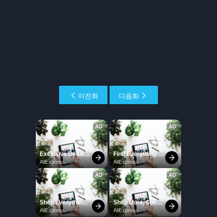
이전화
다음화