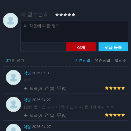
제 점수는요：
삭제
댓글 등록
3
개의 평가
기본정렬
역순정렬
별점순
익명
2026-05-31
ㅎㅎ
답글(0)
(
0
)
(
0
)
익명
2025-04-27
12화 짧네요 ㅜㅜ 나중에 또 다시 돌려봐야지 ㅎㅎ
답글(0)
(
1
)
(
0
)
익명
2025-04-27