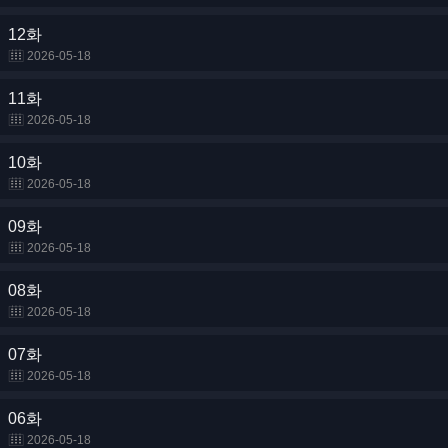
12화
2026-05-18
11화
2026-05-18
10화
2026-05-18
09화
2026-05-18
08화
2026-05-18
07화
2026-05-18
06화
2026-05-18