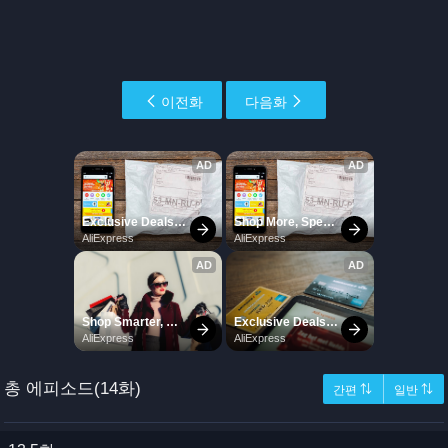
이전화
다음화
총 에피소드(14화)
간편 ⇅
일반 ⇅