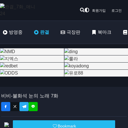
회원가입
로그인
방영중
완결
극장판
북마크
비비-불화석 눈의 노래 7화
Bookmark