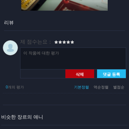
리뷰
제 점수는요：
삭제
댓글 등록
0
개의 평가
기본정렬
역순정렬
별점순
비슷한 장르의 애니