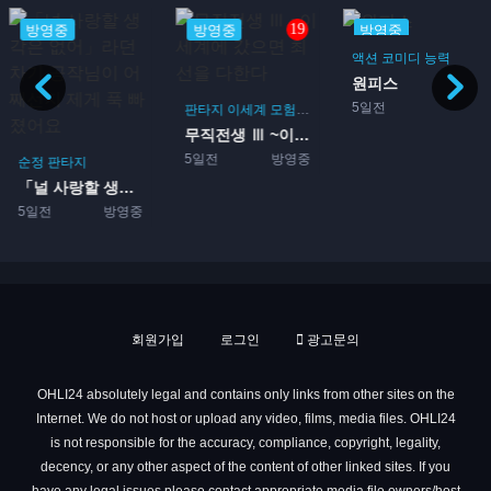
19
방영중
방영중
방영중
액션
코미디
능력
원피스
5일전
판타지
이세계
모험
액션
먼치킨
마법사
무직전생 Ⅲ ~이세계에 갔으...
5일전
방영중
순정
판타지
「널 사랑할 생각은 없어」라...
5일전
방영중
회원가입
로그인
광고문의
OHLI24 absolutely legal and contains only links from other sites on the
Internet. We do not host or upload any video, films, media files. OHLI24
is not responsible for the accuracy, compliance, copyright, legality,
decency, or any other aspect of the content of other linked sites. If you