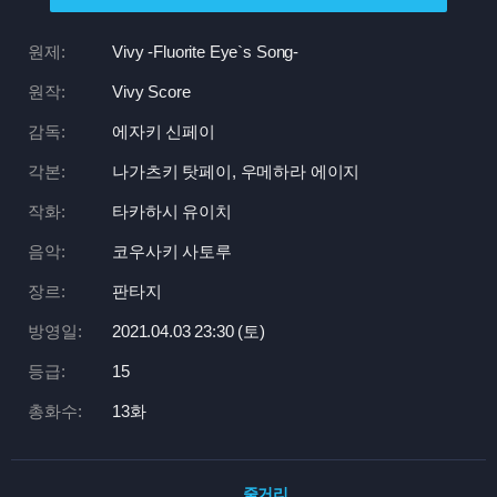
원제:
Vivy -Fluorite Eye`s Song-
원작:
Vivy Score
감독:
에자키 신페이
각본:
나가츠키 탓페이, 우메하라 에이지
작화:
타카하시 유이치
음악:
코우사키 사토루
장르:
판타지
방영일:
2021.04.03 23:
30 (토)
등급:
15
총화수:
13화
줄거리