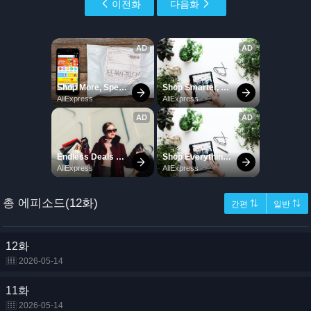
이전화
다음화
총 에피소드(12화)
간편 ⇅
일반 ⇅
12화
2026-05-14
11화
2026-05-14