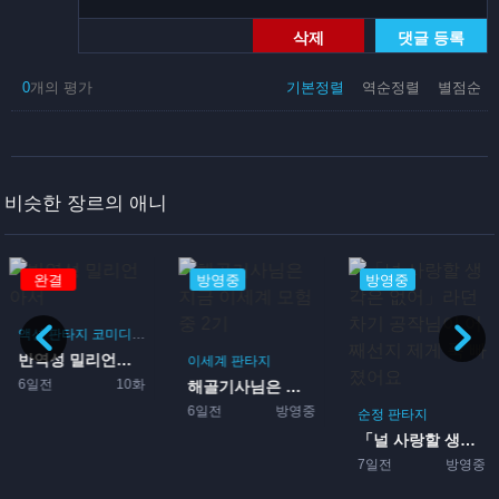
삭제
댓글 등록
0
개의 평가
기본정렬
역순정렬
별점순
비슷한 장르의 애니
완결
방영중
방영중
액션
판타지
코미디
모험
반역성 밀리언아서
이세계
판타지
6일전
10화
해골기사님은 지금 이세계 모...
6일전
방영중
순정
판타지
「널 사랑할 생각은 없어」라...
7일전
방영중