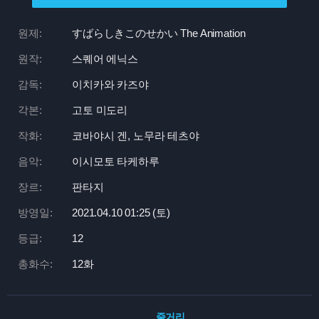
원제:
すばらしきこのせかい The Animation
원작:
스퀘어 에닉스
감독:
이치카와 카즈야
각본:
고토 미도리
작화:
코바야시 겐, 노무라 테츠야
음악:
이시모토 타케하루
장르:
판타지
방영일:
2021.04.10 01:
25 (토)
등급:
12
총화수:
12화
줄거리