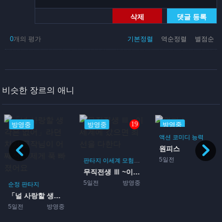
삭제
댓글 등록
0
개의 평가
기본정렬
역순정렬
별점순
비슷한 장르의 애니
19
방영중
방영중
방영중
액션
코미디
능력
원피스
5일전
판타지
이세계
모험
액션
먼치킨
마법사
무직전생 Ⅲ ~이세계에 갔으...
5일전
방영중
순정
판타지
「널 사랑할 생각은 없어」라...
5일전
방영중