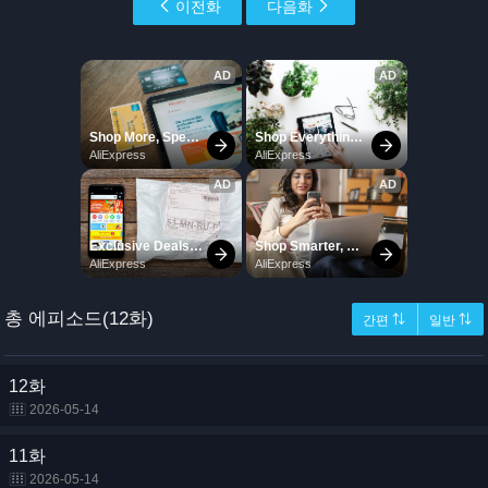
이전화
다음화
총 에피소드(12화)
간편 ⇅
일반 ⇅
12화
2026-05-14
11화
2026-05-14