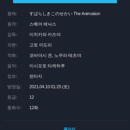
원제:
すばらしきこのせかい The Animation
원작:
스퀘어 에닉스
감독:
이치카와 카즈야
각본:
고토 미도리
작화:
코바야시 겐, 노무라 테츠야
음악:
이시모토 타케하루
장르:
판타지
방영일:
2021.04.10 01:
25 (토)
등급:
12
총화수:
12화
줄거리