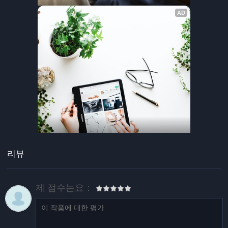
리뷰
제 점수는요：