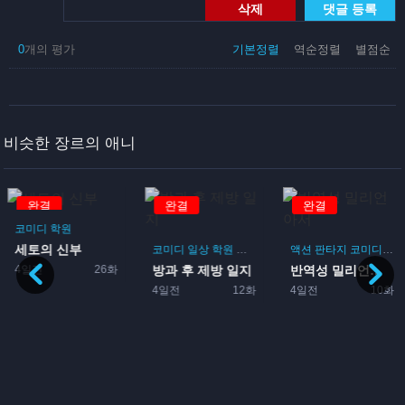
삭제
댓글 등록
0
개의 평가
기본정렬
역순정렬
별점순
비슷한 장르의 애니
완결
완결
완결
코미디
학원
세토의 신부
게임
코미디
일상
학원
드라마
부활동
액션
판타지
코미디
모
4일전
26화
방과 후 제방 일지
반역성 밀리언아서
4일전
12화
4일전
10화