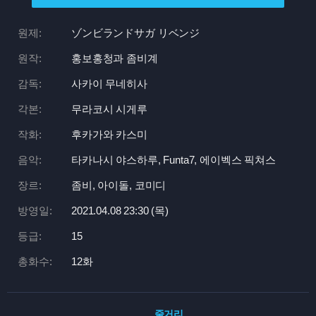
원제:
ゾンビランドサガ リベンジ
원작:
홍보홍청과 좀비계
감독:
사카이 무네히사
각본:
무라코시 시게루
작화:
후카가와 카스미
음악:
타카나시 야스하루, Funta7, 에이벡스 픽쳐스
장르:
좀비, 아이돌, 코미디
방영일:
2021.04.08 23:
30 (목)
등급:
15
총화수:
12화
줄거리