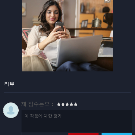
리뷰
제 점수는요：