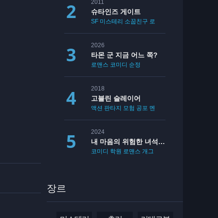
2011
슈타인즈 게이트
SF
미스테리
소꿉친구
로맨스
2026
타몬 군 지금 어느 쪽?
로맨스
코미디
순정
2018
고블린 슬레이어
액션
판타지
모험
공포
멘붕
19
2024
내 마음의 위험한 녀석 2기
코미디
학원
로맨스
개그
장르