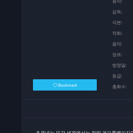
원작:
감독:
각본:
작화:
음악:
장르:
방영일:
등급:
Bookmark
총화수:
츠쿠네는 인간 세계에서는 정말 게으름뱅이지만