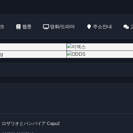
크
웹툰
영화/드라마
주소안내
ロザリオとバンパイア Capu2