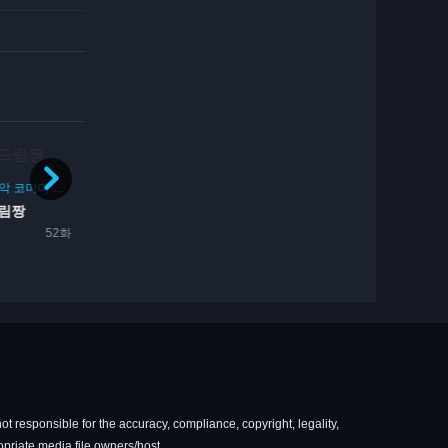
완결
코미디
일상
학원
여자 고등학생
타지
4일전
12화
검은 고양이와 마녀의 교실
방영중
ot responsible for the accuracy, compliance, copyright, legality,
ropriate media file owners/host