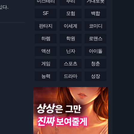
미스테리
추리
거대로봇
있다.
SF
모험
백합
판타지
이세계
코미디
하렘
학원
로맨스
액션
닌자
아이돌
게임
스포츠
청춘
능력
드라마
성장