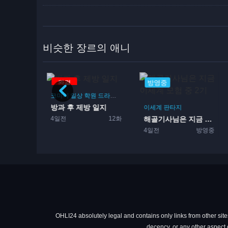
비슷한 장르의 애니
방영중
극장판
상
학원
드라마
부활동
제방 일지
이세계
판타지
학원
메카닉
12화
해골기사님은 지금 이세계 모...
걸즈 & 판처 좀 더...
4일전
방영중
2025
4화
OHLI24 absolutely legal and contains only links from other sites
decency, or any other aspect o