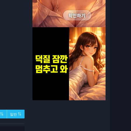
 ⇅
일반 ⇅