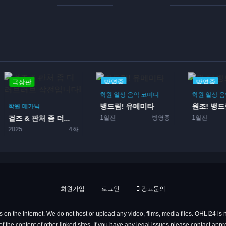
방영중
방영중
방영중
학원
일상
음악
코미디
학원
일상
음악
코미디
드라마
뱅드림! 유메미타
원조! 뱅드림짱
학원
판
1일전
방영중
1일전
52화
3일전
회원가입
로그인
광고문의
 on the Internet. We do not host or upload any video, films, media files. OHLI24 is n
f the content of other linked sites. If you have any legal issues please contact app