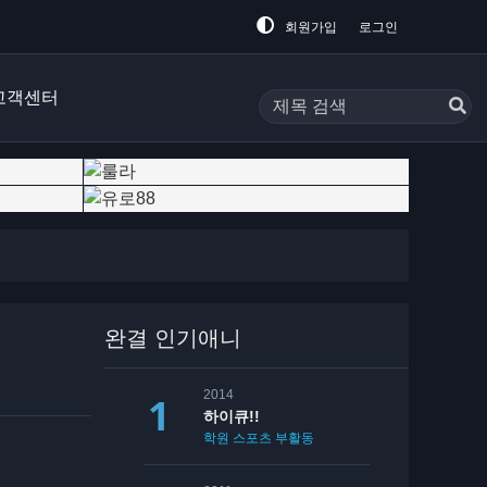
회원가입
로그인
고객센터
완결 인기애니
2014
하이큐!!
학원
스포츠
부활동