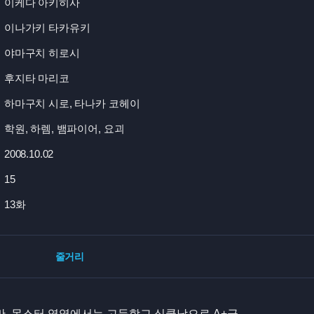
이케다 아키히사
이나가키 타카유키
야마구치 히로시
후지타 마리코
하마구치 시로, 타나카 코헤이
학원, 하렘, 뱀파이어, 요괴
2008.10.02
15
13화
줄거리
, 몬스터 영역에서는 고등학교 심쿵남으로 A+급.