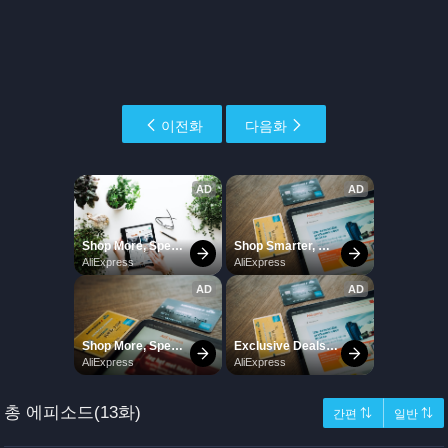
이전화
다음화
총 에피소드(13화)
간편 ⇅
일반 ⇅