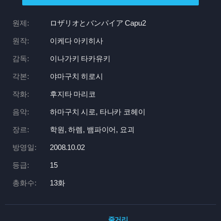
원제:
ロザリオとバンパイア Capu2
원작:
이케다 아키히사
감독:
이나가키 타카유키
각본:
야마구치 히로시
작화:
후지타 마리코
음악:
하마구치 시로, 타나카 코헤이
장르:
학원, 하렘, 뱀파이어, 요괴
방영일:
2008.10.02
등급:
15
총화수:
13화
줄거리