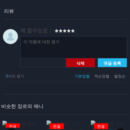
리뷰
제 점수는요：
삭제
댓글 등록
0
개의 평가
기본정렬
역순정렬
별점순
비슷한 장르의 애니
완결
완결
완결