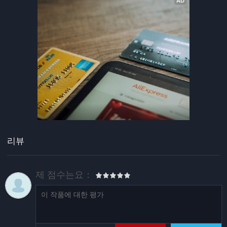
리뷰
제 점수는요：