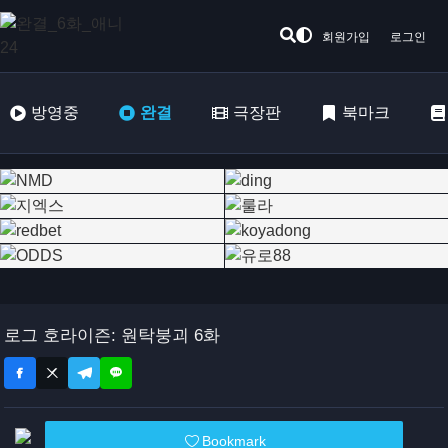
회원가입
로그인
방영중
완결
극장판
북마크
로그 호라이즌: 원탁붕괴 6화
Bookmark