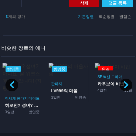
삭제
댓글 등록
0
개의 평가
기본정렬
역순정렬
별점순
비슷한 장르의 애니
방영중
방영중
완결
SF
액션
드라마
카우보이 비밥
판타지
4일전
26화
LV999의 마을사람
3일전
방영중
이세계
판타지
메이드
히로인? 성녀? 아니요, 올...
3일전
방영중