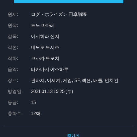
원제:
ログ・ホライズン 円卓崩壊
원작:
토노 마마레
감독:
이시히라 신지
각본:
네모토 토시조
작화:
코사카 토모치
음악:
타카나시 야스하루
장르:
판타지, 이세계, 게임, SF, 액션, 배틀, 먼치킨
방영일:
2021.01.13 19:
25 (수)
등급:
15
총화수:
12화
줄거리