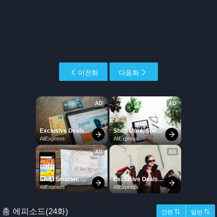
이전화
다음화
총 에피소드(24화)
간편 ⇅
일반 ⇅