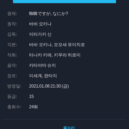
원제:
蜘蛛ですが, なにか?
원작:
바바 오키나
감독:
이타가키 신
각본:
바바 오키나, 모모세 유이치로
작화:
타나카 키에, 키무라 히로미
음악:
카타야마 슈지
장르:
이세계, 판타지
방영일:
2021.01.08 21:
30 (금)
등급:
15
총화수:
24화
줄거리