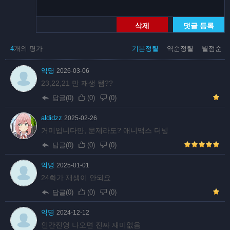
삭제
댓글 등록
4
개의 평가
기본정렬
역순정렬
별점순
익명
2026-03-06
23,22,21 만 재생 됌??
답글(0)
(
0
)
(
0
)
aldidzz
2025-02-26
거미입니다만, 문제라도? 애니맥스 더빙
답글(0)
(
0
)
(
0
)
익명
2025-01-01
24화가 재생이 안되요
답글(0)
(
0
)
(
0
)
익명
2024-12-12
인간진영 나오면 진짜 재미없음