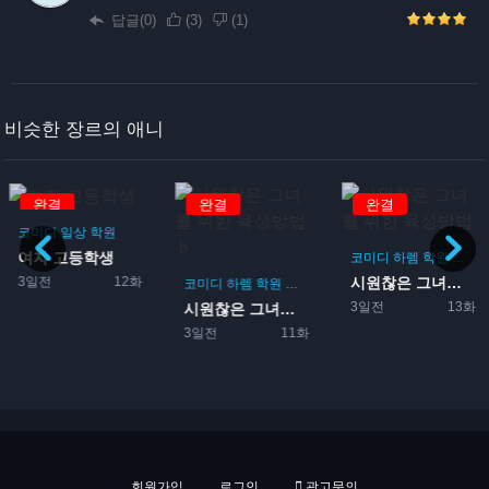
답글(0)
(
3
)
(
1
)
비슷한 장르의 애니
완결
완결
완결
코미디
일상
학원
여자 고등학생
코미디
하렘
학원
로맨
3일전
12화
시원찮은 그녀를 위한 육성방...
코미디
하렘
학원
로맨스
게임
3일전
13화
시원찮은 그녀를 위한 육성방...
3일전
11화
회원가입
로그인
광고문의