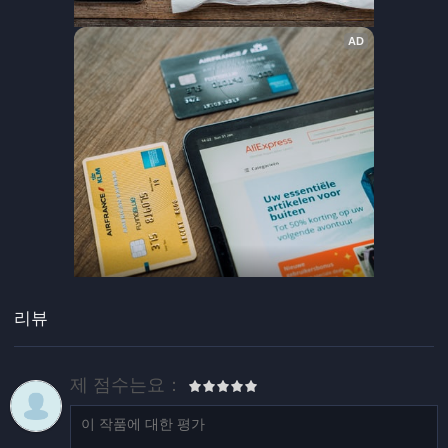
리뷰
제 점수는요：