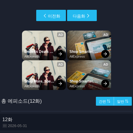
이전화
다음화
총 에피소드(12화)
간편 ⇅
일반 ⇅
12화
2026-05-31