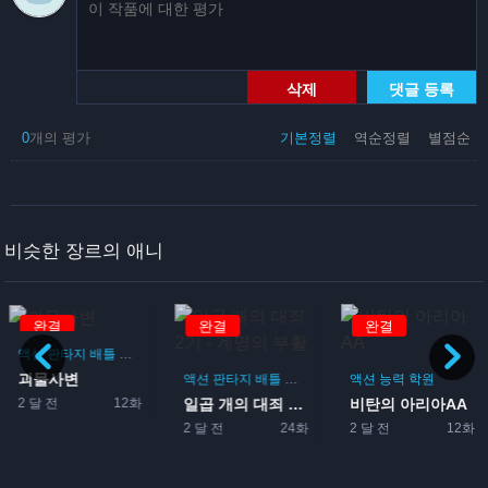
삭제
댓글 등록
0
개의 평가
기본정렬
역순정렬
별점순
비슷한 장르의 애니
완결
완결
완결
액션
판타지
배틀
요괴
괴물
괴물사변
리
액션
판타지
배틀
먼치킨
모험
액션
능력
학원
2 달 전
12화
일곱 개의 대죄 2기 - 계...
비탄의 아리아AA
2 달 전
24화
2 달 전
12화