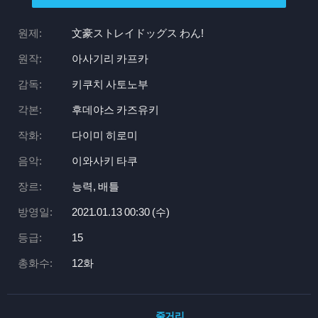
원제:
文豪ストレイドッグス わん!
원작:
아사기리 카프카
감독:
키쿠치 사토노부
각본:
후데야스 카즈유키
작화:
다이미 히로미
음악:
이와사키 타쿠
장르:
능력, 배틀
방영일:
2021.01.13 00:
30 (수)
등급:
15
총화수:
12화
줄거리