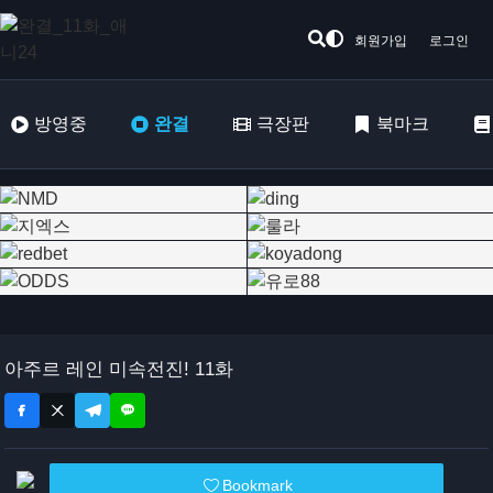
회원가입
로그인
방영중
완결
극장판
북마크
아주르 레인 미속전진! 11화
Bookmark