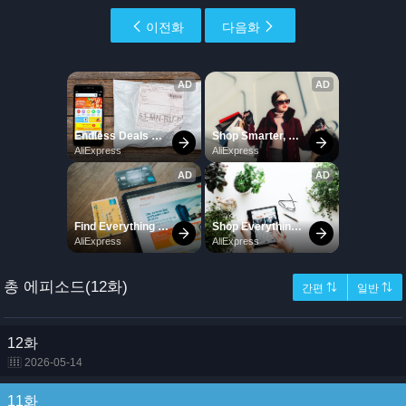
이전화
다음화
총 에피소드(12화)
간편 ⇅
일반 ⇅
12화
2026-05-14
11화