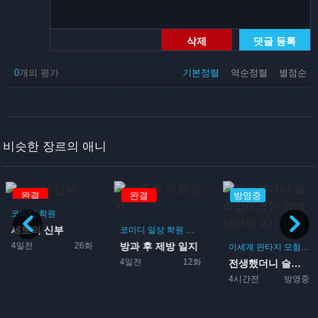
삭제
댓글 등록
0
개의 평가
기본정렬
역순정렬
별점순
비슷한 장르의 애니
완결
방영중
방영중
일상
코미디
동물
담배 고양이
코미디
일상
학원
드라마
부활동
1일전
방영중
방과 후 제방 일지
이세계
판타지
모험
액션
먼치킨
코미디
마왕
괴물
전
4일전
12화
전생했더니 슬라임이었던 건에...
4시간전
방영중