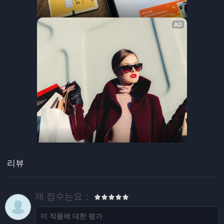
리뷰
제 점수는요：