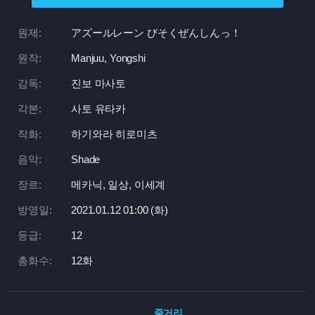
원제:
アズールレーン びそくぜんしんっ！
원작:
Manjuu, Yongshi
감독:
진보 마사토
각본:
사토 유타카
작화:
하기와라 히로미츠
음악:
Shade
장르:
메카닉, 일상, 이세계
방영일:
2021.01.12 01:
00 (화)
등급:
12
총화수:
12화
줄거리