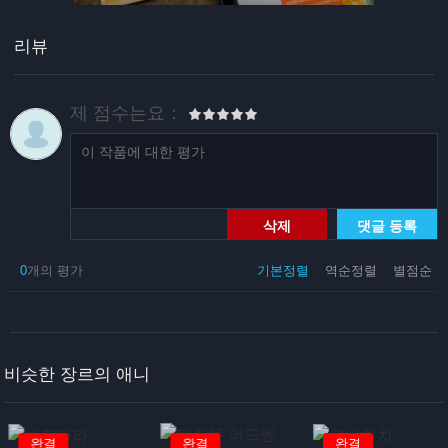
리뷰
제 점수는요：
삭제
댓글 등록
0
개의 평가
기본정렬
역순정렬
별점순
비슷한 장르의 애니
완결
완결
완결