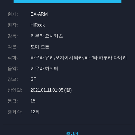
원제:
EX-ARM
원작:
HiRock
감독:
키무라 요시카츠
각본:
토미 모튼
작화:
타무라 유키,오치이시 타카,히로타 하루카,다이키
음악:
키무라 하지메
장르:
SF
방영일:
2021.01.11 01:
05 (월)
등급:
15
총화수:
12화
줄거리