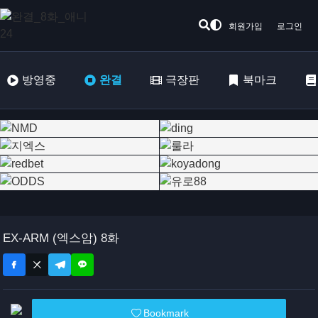
회원가입
로그인
방영중
완결
극장판
북마크
EX-ARM (엑스암) 8화
Bookmark