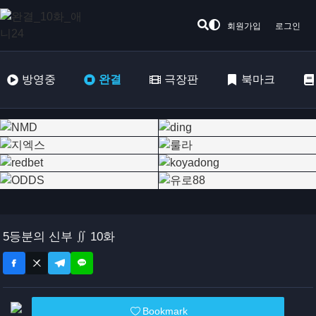
회원가입
로그인
방영중
완결
극장판
북마크
5등분의 신부 ∬ 10화
Bookmark