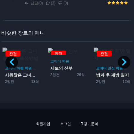
답글(0)
(
3
)
(
0
)
비슷한 장르의 애니
완결
완결
완결
코미디
학원
세토의 신부
코미디
하렘
학원
로맨스
게임
코미디
일상
학원
드라
2일전
26화
시원찮은 그녀를 위한 육성방...
방과 후 제방 일지
게임
2일전
13화
2일전
12화
회원가입
로그인
광고문의