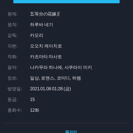
원제:
五等分の花嫁∬
원작:
하루바 네기
감독:
카오리
각본:
오오치 케이치로
작화:
카츠마타 마사토
음악:
나카무라 하나에, 사쿠라이 미키
장르:
일상, 로맨스, 코미디, 하렘
방영일:
2021.01.08 01:
28 (금)
등급:
15
총화수:
12화
줄거리