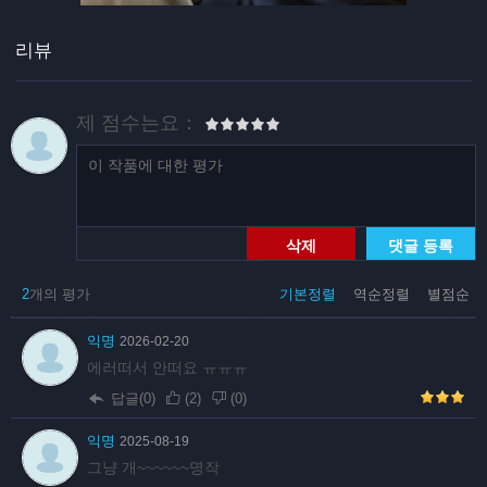
리뷰
제 점수는요：
삭제
댓글 등록
2
개의 평가
기본정렬
역순정렬
별점순
익명
2026-02-20
에러떠서 안떠요 ㅠㅠㅠ
답글(0)
(
2
)
(
0
)
익명
2025-08-19
그냥 개~~~~~~명작