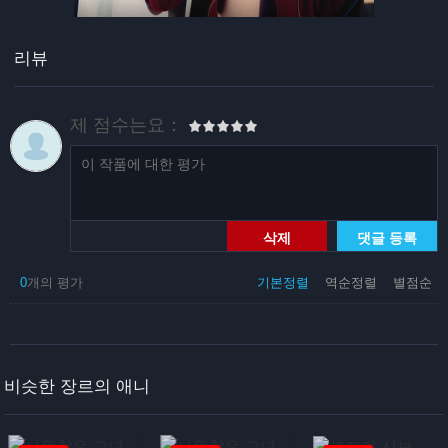
리뷰
제 점수는요：
삭제
댓글 등록
0
개의 평가
기본정렬
역순정렬
별점순
비슷한 장르의 애니