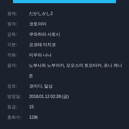
원제:
だがしかし2
원작:
코토야마
감독:
쿠와하라 사토시
각본:
요코테 미치코
작화:
미우라 나나
음악:
노부사와 노부아키, 오오스미 토모타카, 포니 캐니
온
장르:
코미디, 일상
방영일:
2018.01.12 02:
28 (금)
등급:
15
총화수:
12화