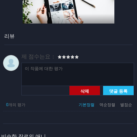
리뷰
제 점수는요：
삭제
댓글 등록
0
개의 평가
기본정렬
역순정렬
별점순
비슷한 장르의 애니