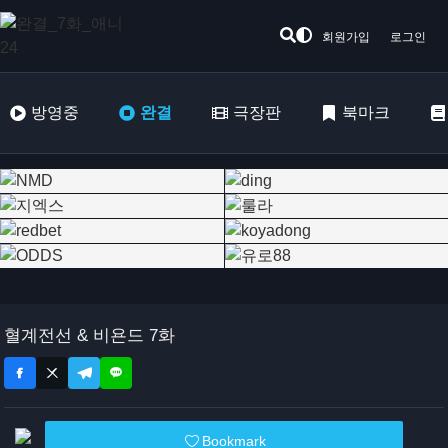
회원가입
로그인
방영중
완결
극장판
북마크
혈계전선 & 비욘드 7화
Bookmark