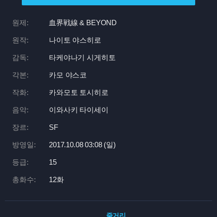
원제:
血界戦線 & BEYOND
원작:
나이토 야스히로
감독:
타케야나기 시게히토
각본:
카모 야스코
작화:
카와모토 토시히로
음악:
이와사키 타이세이
장르:
SF
방영일:
2017.10.08 03:
08 (일)
등급:
15
총화수:
12화
줄거리