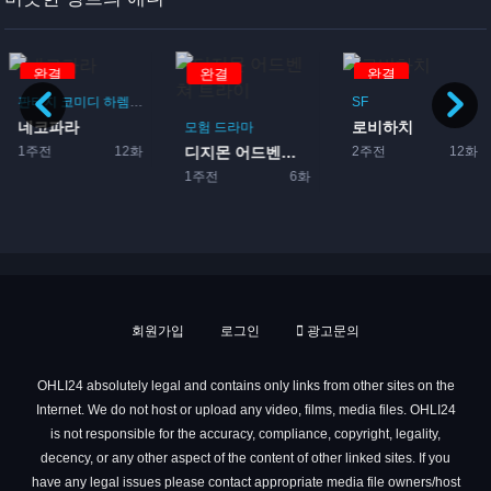
완결
완결
완결
판타지
코미디
하렘
드라마
로맨스
SF
네코파라
로비하치
이돌
모험
드라마
1주전
12화
2주전
12화
디지몬 어드벤쳐 트라이
1주전
6화
회원가입
로그인
광고문의
OHLI24 absolutely legal and contains only links from other sites on the
Internet. We do not host or upload any video, films, media files. OHLI24
is not responsible for the accuracy, compliance, copyright, legality,
decency, or any other aspect of the content of other linked sites. If you
have any legal issues please contact appropriate media file owners/host